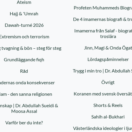
Ateism
Hajj & 'Umrah
De 4 imamernas biografi & tr
Dawah-turné 2026
Imamerna från Salaf - biograf
troslära
Extremism och terrorism
Jinn, Magi & Onda Öga
g tvagning & bön – steg för steg
Lördagspåminnelser
Grundläggande fiqh
Trygg i min tro | Dr. Abdullah 
Råd
Övrigt
ndernas onda konsekvenser
Koranen med svensk översät
lam - den sanna religionen
Shorts & Reels
nskap | Dr. Abdullah Sueidi &
Moosa Assal
Sahih al-Bukhari
Varför ber du inte?
Västerländska ideologier i lju