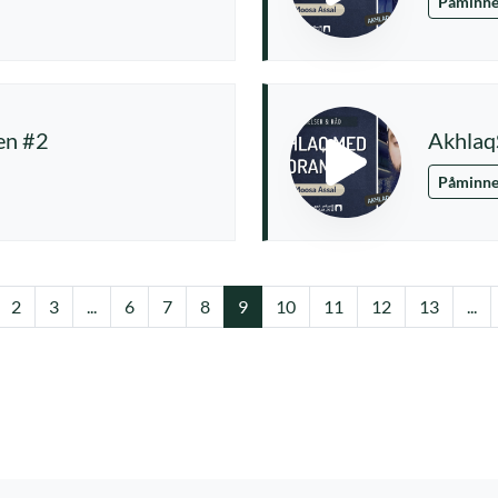
Påminne
en #2
Akhlaq
Påminne
ende
2
3
...
6
7
8
9
10
11
12
13
...