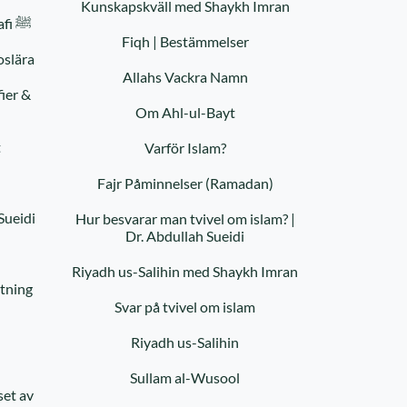
Kunskapskväll med Shaykh Imran
Profeten Muhammeds Biografi ﷺ
Fiqh | Bestämmelser
oslära
Allahs Vackra Namn
ier &
Om Ahl-ul-Bayt
t
Varför Islam?
Fajr Påminnelser (Ramadan)
Sueidi
Hur besvarar man tvivel om islam? |
Dr. Abdullah Sueidi
Riyadh us-Salihin med Shaykh Imran
tning
Svar på tvivel om islam
Riyadh us-Salihin
Sullam al-Wusool
set av