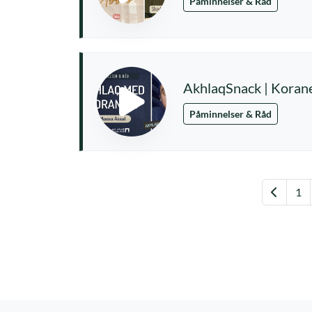
Påminnelser & Råd
AkhlaqSnack | Koran
Påminnelser & Råd
Föregå
1