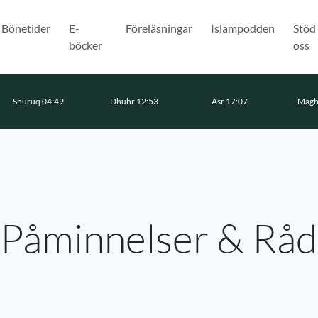
Bönetider
E-
Föreläsningar
Islampodden
Stöd
böcker
oss
Shuruq 04:49
Dhuhr 12:53
Asr 17:07
Magh
Påminnelser & Råd