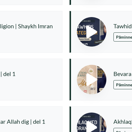
eligion | Shaykh Imran
Tawhid
Påminne
 | del 1
Bevara 
Påminne
r Allah dig | del 1
Akhlaq