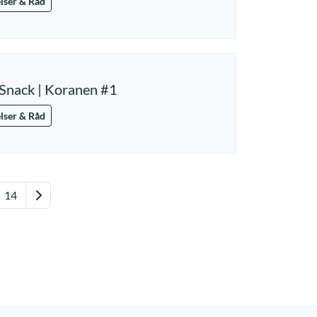
lser & Råd
Snack | Koranen #1
lser & Råd
Nästa
14