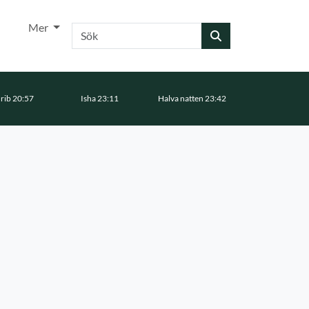
Mer
Sök
rib 20:57
Isha 23:11
Halva natten 23:42