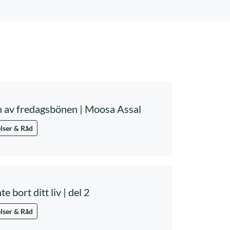
 av fredagsbönen | Moosa Assal
lser & Råd
te bort ditt liv | del 2
lser & Råd