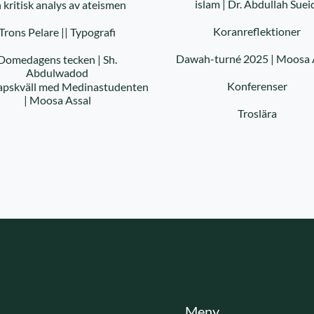
islam | Dr. Abdullah Suei
 kritisk analys av ateismen
Koranreflektioner
Trons Pelare || Typografi
Dawah-turné 2025 | Moosa 
Domedagens tecken | Sh.
Abdulwadod
Konferenser
pskväll med Medinastudenten
| Moosa Assal
Troslära
Meny