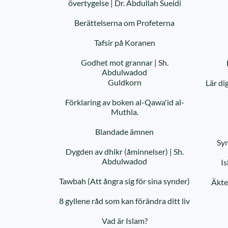
övertygelse | Dr. Abdullah Sueidi
Berättelserna om Profeterna
Tafsir på Koranen
Godhet mot grannar | Sh.
Abdulwadod
Guldkorn
Lär di
Förklaring av boken al-Qawa'id al-
Muthla.
Blandade ämnen
Sy
Dygden av dhikr (åminnelser) | Sh.
Abdulwadod
Is
Tawbah (Att ångra sig för sina synder)
Äkte
8 gyllene råd som kan förändra ditt liv
Vad är Islam?