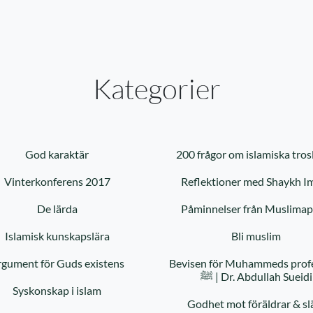
Kategorier
God karaktär
200 frågor om islamiska tros
Vinterkonferens 2017
Reflektioner med Shaykh I
De lärda
Påminnelser från Muslima
Islamisk kunskapslära
Bli muslim
gument för Guds existens
Bevisen för Muhammeds prof
ﷺ | Dr. Abdullah Sueidi
Syskonskap i islam
Godhet mot föräldrar & sl