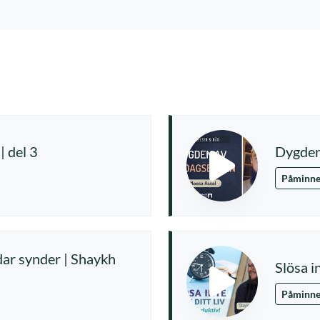
 | del 3
Dygden
Påminne
ar synder | Shaykh
Slösa in
Påminne