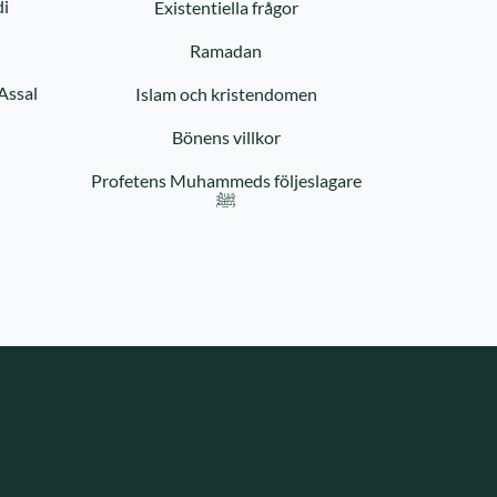
di
Existentiella frågor
Ramadan
Assal
Islam och kristendomen
Bönens villkor
Profetens Muhammeds följeslagare
ﷺ