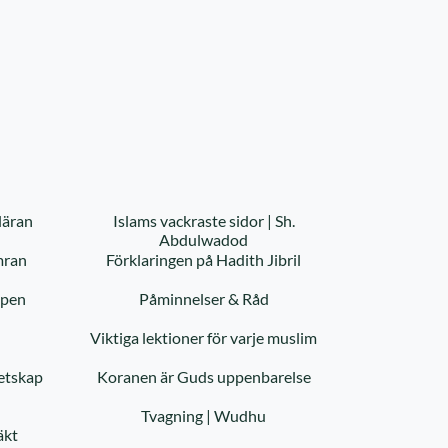
läran
Islams vackraste sidor | Sh.
Abdulwadod
mran
Förklaringen på Hadith Jibril
ppen
Påminnelser & Råd
Viktiga lektioner för varje muslim
etskap
Koranen är Guds uppenbarelse
Tvagning | Wudhu
äkt