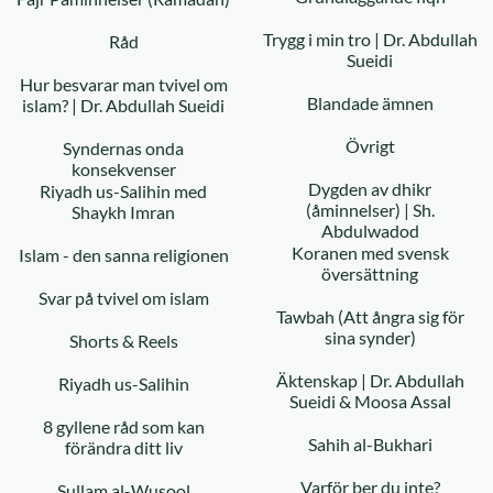
Trygg i min tro | Dr. Abdullah
Råd
Sueidi
Hur besvarar man tvivel om
Blandade ämnen
islam? | Dr. Abdullah Sueidi
Övrigt
Syndernas onda
konsekvenser
Dygden av dhikr
Riyadh us-Salihin med
(åminnelser) | Sh.
Shaykh Imran
Abdulwadod
Koranen med svensk
Islam - den sanna religionen
översättning
Svar på tvivel om islam
Tawbah (Att ångra sig för
sina synder)
Shorts & Reels
Äktenskap | Dr. Abdullah
Riyadh us-Salihin
Sueidi & Moosa Assal
8 gyllene råd som kan
Sahih al-Bukhari
förändra ditt liv
Varför ber du inte?
Sullam al-Wusool