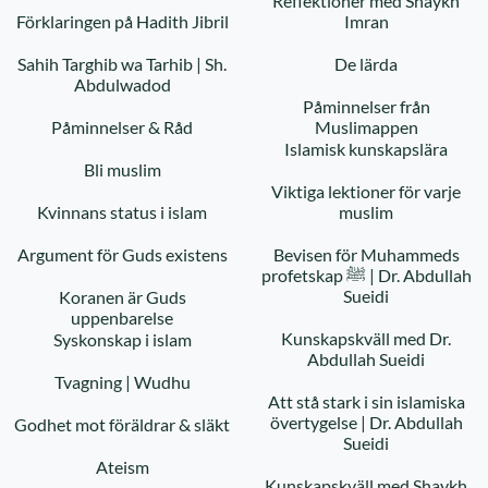
Reflektioner med Shaykh
Förklaringen på Hadith Jibril
Imran
Sahih Targhib wa Tarhib | Sh.
De lärda
Abdulwadod
Påminnelser från
Påminnelser & Råd
Muslimappen
Islamisk kunskapslära
Bli muslim
Viktiga lektioner för varje
Kvinnans status i islam
muslim
Argument för Guds existens
Bevisen för Muhammeds
profetskap ﷺ | Dr. Abdullah
Sueidi
Koranen är Guds
uppenbarelse
Kunskapskväll med Dr.
Syskonskap i islam
Abdullah Sueidi
Tvagning | Wudhu
Att stå stark i sin islamiska
övertygelse | Dr. Abdullah
Godhet mot föräldrar & släkt
Sueidi
Ateism
Kunskapskväll med Shaykh