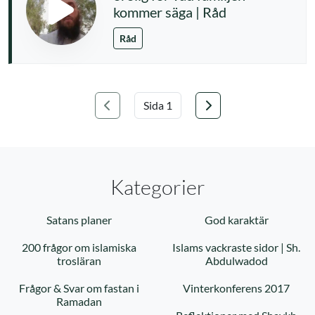
kommer säga | Råd
Råd
Föregående
Nästa
Välj sida
Kategorier
Satans planer
God karaktär
200 frågor om islamiska
Islams vackraste sidor | Sh.
trosläran
Abdulwadod
Frågor & Svar om fastan i
Vinterkonferens 2017
Ramadan