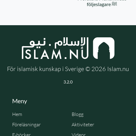
följeslagare ﷺ
För islamisk kunskap i Sverige © 2026 Islam.nu
3.2.0
Meny
Hem
Blogg
Föreläsningar
Aktiviteter
E-böcker
Videor