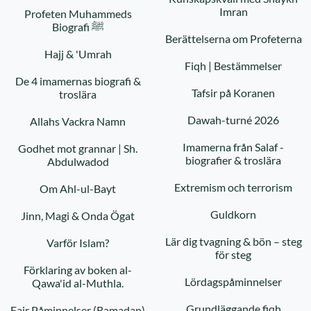
Imran
Profeten Muhammeds
Biografi ﷺ
Berättelserna om Profeterna
Hajj & 'Umrah
Fiqh | Bestämmelser
De 4 imamernas biografi &
Tafsir på Koranen
troslära
Dawah-turné 2026
Allahs Vackra Namn
Imamerna från Salaf -
Godhet mot grannar | Sh.
biografier & troslära
Abdulwadod
Extremism och terrorism
Om Ahl-ul-Bayt
Guldkorn
Jinn, Magi & Onda Ögat
Lär dig tvagning & bön – steg
Varför Islam?
för steg
Förklaring av boken al-
Lördagspåminnelser
Qawa'id al-Muthla.
Grundläggande fiqh
Fajr Påminnelser (Ramadan)