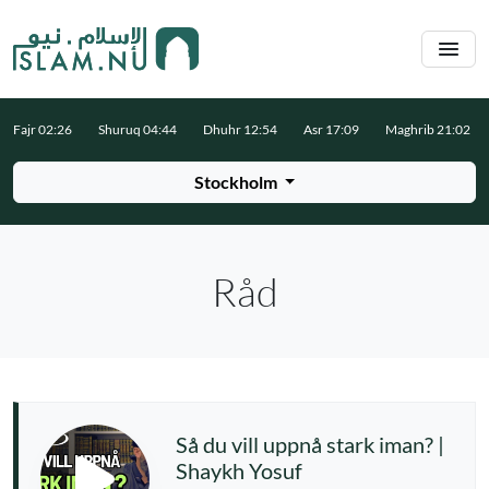
Hoppa till huvudinnehåll
Fajr 02:26
Shuruq 04:44
Dhuhr 12:54
Asr 17:09
Maghrib 21:02
Stockholm
Råd
Så du vill uppnå stark iman? |
Shaykh Yosuf