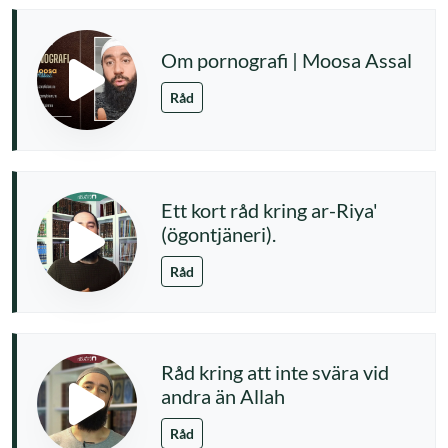
Om pornografi | Moosa Assal
Råd
Ett kort råd kring ar-Riya'
(ögontjäneri).
Råd
Råd kring att inte svära vid
andra än Allah
Råd