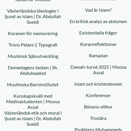
Vad är Islam?
Västerländska ideologier i
ljuset av islam | Dr. Abdullah
En kritisk analys av ateismen
Sueidi
Existentiella frågor
Koranen för memorering
Koranreflektioner
Trons Pelare || Typografi
Ramadan
Muslimsk Självutveckling
Dawah-turné 2025 | Moosa
Domedagens tecken | Sh.
Assal
Abdulwadod
Islam och kristendomen
Muslimska Barninstitutet
Konferenser
Kunskapskväll med
Medinastudenten | Moosa
Bönens villkor
Assal
Västerländsk etik och moral i
Troslära
ljuset av islam | Dr. Abdullah
Sueidi
Profetens Muhammeds