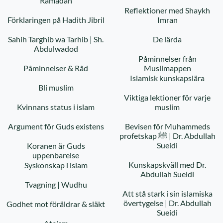
Ramadan
Reflektioner med Shaykh
Förklaringen på Hadith Jibril
Imran
Sahih Targhib wa Tarhib | Sh.
De lärda
Abdulwadod
Påminnelser från
Påminnelser & Råd
Muslimappen
Islamisk kunskapslära
Bli muslim
Viktiga lektioner för varje
Kvinnans status i islam
muslim
Argument för Guds existens
Bevisen för Muhammeds
profetskap ﷺ | Dr. Abdullah
Sueidi
Koranen är Guds
uppenbarelse
Kunskapskväll med Dr.
Syskonskap i islam
Abdullah Sueidi
Tvagning | Wudhu
Att stå stark i sin islamiska
övertygelse | Dr. Abdullah
Godhet mot föräldrar & släkt
Sueidi