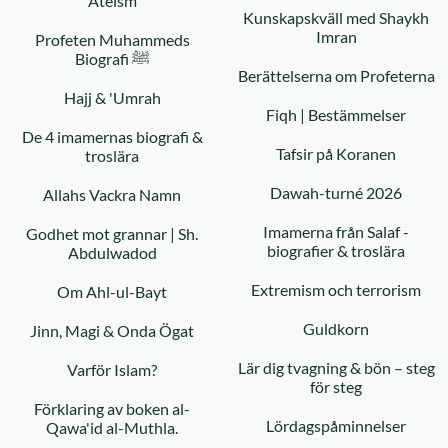
Ateism
Kunskapskväll med Shaykh
Imran
Profeten Muhammeds
Biografi ﷺ
Berättelserna om Profeterna
Hajj & 'Umrah
Fiqh | Bestämmelser
De 4 imamernas biografi &
Tafsir på Koranen
troslära
Dawah-turné 2026
Allahs Vackra Namn
Imamerna från Salaf -
Godhet mot grannar | Sh.
biografier & troslära
Abdulwadod
Extremism och terrorism
Om Ahl-ul-Bayt
Guldkorn
Jinn, Magi & Onda Ögat
Lär dig tvagning & bön – steg
Varför Islam?
för steg
Förklaring av boken al-
Lördagspåminnelser
Qawa'id al-Muthla.