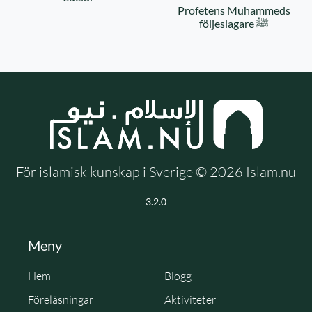
Profetens Muhammeds
följeslagare ﷺ
För islamisk kunskap i Sverige © 2026 Islam.nu
3.2.0
Meny
Hem
Blogg
Föreläsningar
Aktiviteter