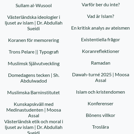
Varför ber du inte?
Sullam al-Wusool
Vad är Islam?
Västerländska ideologier i
ljuset av islam | Dr. Abdullah
En kritisk analys av ateismen
Sueidi
Existentiella frågor
Koranen för memorering
Koranreflektioner
Trons Pelare || Typografi
Ramadan
Muslimsk Självutveckling
Dawah-turné 2025 | Moosa
Domedagens tecken | Sh.
Assal
Abdulwadod
Islam och kristendomen
Muslimska Barninstitutet
Konferenser
Kunskapskväll med
Medinastudenten | Moosa
Bönens villkor
Assal
Västerländsk etik och moral i
Troslära
ljuset av islam | Dr. Abdullah
Sueidi