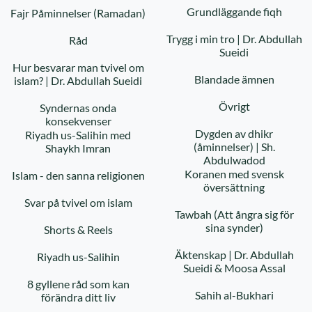
Grundläggande fiqh
Fajr Påminnelser (Ramadan)
Trygg i min tro | Dr. Abdullah
Råd
Sueidi
Hur besvarar man tvivel om
Blandade ämnen
islam? | Dr. Abdullah Sueidi
Övrigt
Syndernas onda
konsekvenser
Dygden av dhikr
Riyadh us-Salihin med
(åminnelser) | Sh.
Shaykh Imran
Abdulwadod
Koranen med svensk
Islam - den sanna religionen
översättning
Svar på tvivel om islam
Tawbah (Att ångra sig för
sina synder)
Shorts & Reels
Äktenskap | Dr. Abdullah
Riyadh us-Salihin
Sueidi & Moosa Assal
8 gyllene råd som kan
Sahih al-Bukhari
förändra ditt liv