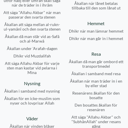
utför hadj eller umrah skall säga
Åkallan när lånet betalas
när de träder in i ihrâm
tillbaka till den som lånat ut
Att säga "Allahu Akbar" när man
passerar den svarta stenen
Hemmet
Åkallan att säga mellan al-rukn-
ul-yamânî och den svarta stenen
Dhikr när man lämnar hemmet
Åkallan då man står vid as-Safâ
Dhikr när man går in i hemmet
och al-Marwâ
Åkallan under 'Arafah-dagen
Resa
Dhikr vid Muzdalifah
Åkallan då man går ombord ett
Att säga Allahu Akbar för varje
transportmedel
sten man kastar vid pelarna i
Mina
Åkallan i samband med resa
Åkallan när man träder in i en
Nysning
by eller stad
Åkallan i samband med nysning
Resenärens åkallan för den
bosatte
Åkallan för en icke-muslim som
nyser och lovprisar Allah
Den bosattes åkallan för
resenären
Att säga "Allahu Akbar" och
Väder
"SubhânAllah" under resans
Åkallan när vinden blåser
gång