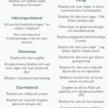
Åkallan vid nedfall under
läsning av Koranen
Åkallan när man stiger in på en
marknad eller handelsplats
Åkallan för den som säger: "Må
Hälsningsrelaterat
Allah välsigna dig"
Att sprida fredshälsningen "as-
Olika typer av goda handlingar
salâmu 'alaykum"
och karaktärsdrag
Hur man besvarar
Åkallan angående [det förhatliga
fredshälningen från en icke-
i] omen
muslim
Åkallan för den som säger: "Jag
älskar dig för Allahs skull"
Äktenskap
Åkallan för den som gör dig en
Åkallan för den nygifte
god gärning
Brudgummens åkallan och vad
Åkallan för den som erbjuder
man säger när man köper ett
dig en del av sin egendom
djur
Sättet en muslim bör prisa en
Åkallan i samband med samlag
annan muslim på
Djurrelaterat
Dygden av att be Allah att
upphöja och välsigna profeten
Åkallan om riddjuret snavar
(ﷺ)
Åkallan när man hör tuppen
Åkallan för den du förolämpat
gala och åsnans skri
Hur man gratulerar nyblivna