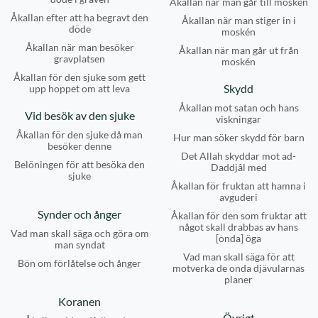
Åkallan när man går till moskén
Åkallan efter att ha begravt den
Åkallan när man stiger in i
döde
moskén
Åkallan när man besöker
Åkallan när man går ut från
gravplatsen
moskén
Åkallan för den sjuke som gett
Skydd
upp hoppet om att leva
Åkallan mot satan och hans
Vid besök av den sjuke
viskningar
Åkallan för den sjuke då man
Hur man söker skydd för barn
besöker denne
Det Allah skyddar mot ad-
Belöningen för att besöka den
Daddjâl med
sjuke
Åkallan för fruktan att hamna i
avguderi
Synder och ånger
Åkallan för den som fruktar att
något skall drabbas av hans
Vad man skall säga och göra om
[onda] öga
man syndat
Vad man skall säga för att
Bön om förlåtelse och ånger
motverka de onda djävularnas
planer
Koranen
Övrigt