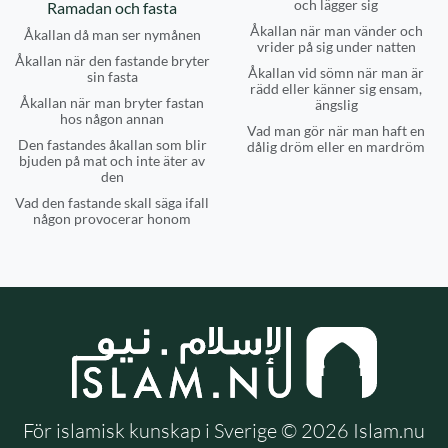
och lägger sig
Ramadan och fasta
Åkallan när man vänder och
Åkallan då man ser nymånen
vrider på sig under natten
Åkallan när den fastande bryter
Åkallan vid sömn när man är
sin fasta
rädd eller känner sig ensam,
Åkallan när man bryter fastan
ängslig
hos någon annan
Vad man gör när man haft en
Den fastandes åkallan som blir
dålig dröm eller en mardröm
bjuden på mat och inte äter av
den
Vad den fastande skall säga ifall
någon provocerar honom
För islamisk kunskap i Sverige © 2026 Islam.nu