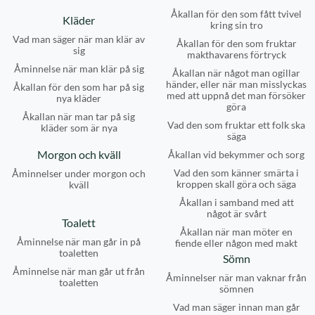
Åkallan för den som fått tvivel
Kläder
kring sin tro
Vad man säger när man klär av
Åkallan för den som fruktar
sig
makthavarens förtryck
Åminnelse när man klär på sig
Åkallan när något man ogillar
händer, eller när man misslyckas
Åkallan för den som har på sig
med att uppnå det man försöker
nya kläder
göra
Åkallan när man tar på sig
Vad den som fruktar ett folk ska
kläder som är nya
säga
Morgon och kväll
Åkallan vid bekymmer och sorg
Vad den som känner smärta i
Åminnelser under morgon och
kroppen skall göra och säga
kväll
Åkallan i samband med att
något är svårt
Toalett
Åkallan när man möter en
Åminnelse när man går in på
fiende eller någon med makt
toaletten
Sömn
Åminnelse när man går ut från
Åminnelser när man vaknar från
toaletten
sömnen
Vad man säger innan man går