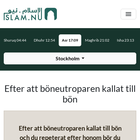
Hoppa till huvudinnehåll
Shuruq 04:44
Dhuhr 12:54
Asr 17:09
Maghrib 21:02
Isha 23:13
Stockholm
Efter att böneutroparen kallat till
bön
Efter att böneutroparen kallat till bön
och du repeterat efter honom bör du