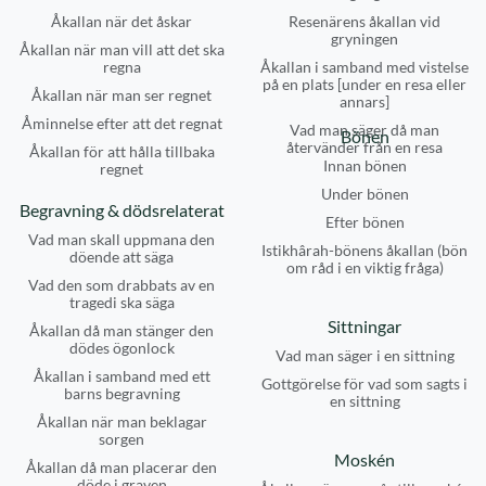
Åkallan när det åskar
Resenärens åkallan vid
gryningen
Åkallan när man vill att det ska
regna
Åkallan i samband med vistelse
på en plats [under en resa eller
Åkallan när man ser regnet
annars]
Åminnelse efter att det regnat
Vad man säger då man
Bönen
återvänder från en resa
Åkallan för att hålla tillbaka
Innan bönen
regnet
Under bönen
Begravning & dödsrelaterat
Efter bönen
Vad man skall uppmana den
Istikhârah-bönens åkallan (bön
döende att säga
om råd i en viktig fråga)
Vad den som drabbats av en
tragedi ska säga
Sittningar
Åkallan då man stänger den
dödes ögonlock
Vad man säger i en sittning
Åkallan i samband med ett
Gottgörelse för vad som sagts i
barns begravning
en sittning
Åkallan när man beklagar
sorgen
Moskén
Åkallan då man placerar den
döde i graven