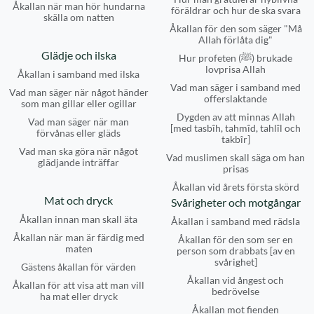
Åkallan när man hör hundarna
föräldrar och hur de ska svara
skälla om natten
Åkallan för den som säger "Må
Allah förlåta dig"
Glädje och ilska
Hur profeten (ﷺ) brukade
lovprisa Allah
Åkallan i samband med ilska
Vad man säger i samband med
Vad man säger när något händer
offerslaktande
som man gillar eller ogillar
Dygden av att minnas Allah
Vad man säger när man
[med tasbîh, tahmîd, tahlîl och
förvånas eller gläds
takbîr]
Vad man ska göra när något
Vad muslimen skall säga om han
glädjande inträffar
prisas
Åkallan vid årets första skörd
Mat och dryck
Svårigheter och motgångar
Åkallan innan man skall äta
Åkallan i samband med rädsla
Åkallan när man är färdig med
Åkallan för den som ser en
maten
person som drabbats [av en
svårighet]
Gästens åkallan för värden
Åkallan vid ångest och
Åkallan för att visa att man vill
bedrövelse
ha mat eller dryck
Åkallan mot fienden