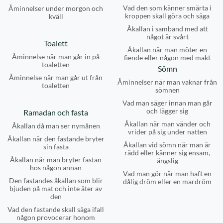
Vad den som känner smärta i
Åminnelser under morgon och
kroppen skall göra och säga
kväll
Åkallan i samband med att
något är svårt
Toalett
Åkallan när man möter en
Åminnelse när man går in på
fiende eller någon med makt
toaletten
Sömn
Åminnelse när man går ut från
Åminnelser när man vaknar från
toaletten
sömnen
Vad man säger innan man går
och lägger sig
Ramadan och fasta
Åkallan när man vänder och
Åkallan då man ser nymånen
vrider på sig under natten
Åkallan när den fastande bryter
Åkallan vid sömn när man är
sin fasta
rädd eller känner sig ensam,
Åkallan när man bryter fastan
ängslig
hos någon annan
Vad man gör när man haft en
Den fastandes åkallan som blir
dålig dröm eller en mardröm
bjuden på mat och inte äter av
den
Vad den fastande skall säga ifall
någon provocerar honom