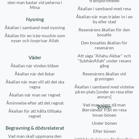
transportmedel
sten man kastar vid pelarna i
Mina
Åkallan i samband med resa
Åkallan när man träder in i en
Nysning
by eller stad
Åkallan i samband med nysning
Resenärens åkallan för den
bosatte
Åkallan för en icke-muslim som
nyser och lovprisar Allah
Den bosattes åkallan för
resenären
Att säga "Allahu Akbar" och
Väder
"SubhânAllah" under resans
Åkallan när vinden blåser
gång
Åkallan när det åskar
Resenärens åkallan vid
gryningen
Åkallan när man vill att det ska
regna
Åkallan i samband med vistelse
på en plats [under en resa eller
Åkallan när man ser regnet
annars]
Åminnelse efter att det regnat
Vad man säger då man
Bönen
återvänder från en resa
Åkallan för att hålla tillbaka
Innan bönen
regnet
Under bönen
Begravning & dödsrelaterat
Efter bönen
Vad man skall uppmana den