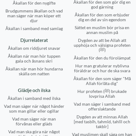
Åkallan för den som gör dig en
Åkallan för den nygifte
god gärning
Brudgummens åkallan och vad
Åkallan för den som erbjuder
man säger när man köper ett
dig en del av sin egendom
djur
Sättet en muslim bör prisa en
Åkallan i samband med samlag
annan muslim på
Djurrelaterat
Dygden av att be Allah att
upphöja och välsigna profeten
Åkallan om riddjuret snavar
(ﷺ)
Åkallan när man hör tuppen
Åkallan för den du förolämpat
gala och åsnans skri
Hur man gratulerar nyblivna
Åkallan när man hör hundarna
föräldrar och hur de ska svara
skälla om natten
Åkallan för den som säger "Må
Allah förlåta dig"
Glädje och ilska
Hur profeten (ﷺ) brukade
lovprisa Allah
Åkallan i samband med ilska
Vad man säger i samband med
Vad man säger när något händer
offerslaktande
som man gillar eller ogillar
Dygden av att minnas Allah
Vad man säger när man
[med tasbîh, tahmîd, tahlîl och
förvånas eller gläds
takbîr]
Vad man ska göra när något
Vad muslimen skall säga om han