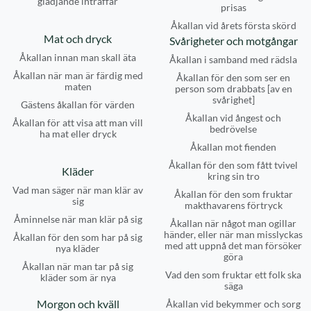
glädjande inträffar
prisas
Åkallan vid årets första skörd
Mat och dryck
Svårigheter och motgångar
Åkallan innan man skall äta
Åkallan i samband med rädsla
Åkallan när man är färdig med
Åkallan för den som ser en
maten
person som drabbats [av en
svårighet]
Gästens åkallan för värden
Åkallan vid ångest och
Åkallan för att visa att man vill
bedrövelse
ha mat eller dryck
Åkallan mot fienden
Åkallan för den som fått tvivel
Kläder
kring sin tro
Vad man säger när man klär av
Åkallan för den som fruktar
sig
makthavarens förtryck
Åminnelse när man klär på sig
Åkallan när något man ogillar
händer, eller när man misslyckas
Åkallan för den som har på sig
med att uppnå det man försöker
nya kläder
göra
Åkallan när man tar på sig
Vad den som fruktar ett folk ska
kläder som är nya
säga
Morgon och kväll
Åkallan vid bekymmer och sorg