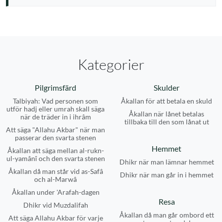
Kategorier
Pilgrimsfärd
Skulder
Talbiyah: Vad personen som
Åkallan för att betala en skuld
utför hadj eller umrah skall säga
Åkallan när lånet betalas
när de träder in i ihrâm
tillbaka till den som lånat ut
Att säga "Allahu Akbar" när man
passerar den svarta stenen
Hemmet
Åkallan att säga mellan al-rukn-
ul-yamânî och den svarta stenen
Dhikr när man lämnar hemmet
Åkallan då man står vid as-Safâ
Dhikr när man går in i hemmet
och al-Marwâ
Åkallan under 'Arafah-dagen
Resa
Dhikr vid Muzdalifah
Åkallan då man går ombord ett
Att säga Allahu Akbar för varje