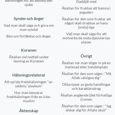
Belöningen för att besöka den
Daddjâl med
sjuke
Åkallan för fruktan att hamna i
avguderi
Synder och ånger
Åkallan för den som fruktar att
något skall drabbas av hans
Vad man skall säga och göra om
[onda] öga
man syndat
Vad man skall säga för att
Bön om förlåtelse och ånger
motverka de onda djävularnas
planer
Koranen
Övrigt
Åkallan vid nedfall under
läsning av Koranen
Åkallan när man stiger in på en
marknad eller handelsplats
Åkallan för den som säger: "Må
Hälsningsrelaterat
Allah välsigna dig"
Att sprida fredshälsningen "as-
Olika typer av goda handlingar
salâmu 'alaykum"
och karaktärsdrag
Hur man besvarar
Åkallan angående [det förhatliga
fredshälningen från en icke-
i] omen
muslim
Åkallan för den som säger: "Jag
älskar dig för Allahs skull"
Äktenskap