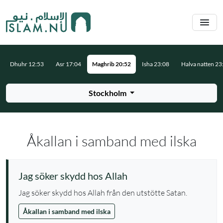
Hoppa till huvudinnehåll
Dhuhr 12:53
Asr 17:04
Maghrib 20:52
Isha 23:08
Halva natten 23
Stockholm
Åkallan i samband med ilska
Jag söker skydd hos Allah
Jag söker skydd hos Allah från den utstötte Satan.
Åkallan i samband med ilska