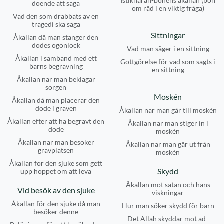
Istikhârah-bönens åkallan (bön
döende att säga
om råd i en viktig fråga)
Vad den som drabbats av en
tragedi ska säga
Sittningar
Åkallan då man stänger den
dödes ögonlock
Vad man säger i en sittning
Åkallan i samband med ett
Gottgörelse för vad som sagts i
barns begravning
en sittning
Åkallan när man beklagar
sorgen
Moskén
Åkallan då man placerar den
döde i graven
Åkallan när man går till moskén
Åkallan efter att ha begravt den
Åkallan när man stiger in i
döde
moskén
Åkallan när man besöker
Åkallan när man går ut från
gravplatsen
moskén
Åkallan för den sjuke som gett
Skydd
upp hoppet om att leva
Åkallan mot satan och hans
Vid besök av den sjuke
viskningar
Åkallan för den sjuke då man
Hur man söker skydd för barn
besöker denne
Det Allah skyddar mot ad-