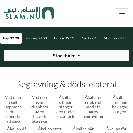
Hoppa till huvudinnehåll
Fajr 02:29
Shuruq 04:53
Dhuhr 12:53
Asr 17:04
Maghrib 20:52
Stockholm
Begravning & dödsrelaterat
Vad man
Vad den
Åkallan
Åkallan i
Åkallan
skall
som
då man
samband
när man
uppmana
drabbats
stänger
med ett
beklagar
den
av en
den dödes
barns
sorgen
döende
tragedi
ögonlock
begravning
att säga
ska säga
Åkallan då
Åkallan efter
Åkallan när
Åkallan för