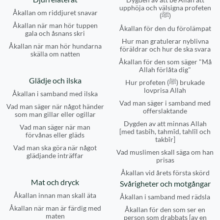
upphöja och välsigna profeten
Åkallan om riddjuret snavar
(ﷺ)
Åkallan när man hör tuppen
Åkallan för den du förolämpat
gala och åsnans skri
Hur man gratulerar nyblivna
Åkallan när man hör hundarna
föräldrar och hur de ska svara
skälla om natten
Åkallan för den som säger "Må
Allah förlåta dig"
Glädje och ilska
Hur profeten (ﷺ) brukade
lovprisa Allah
Åkallan i samband med ilska
Vad man säger i samband med
Vad man säger när något händer
offerslaktande
som man gillar eller ogillar
Dygden av att minnas Allah
Vad man säger när man
[med tasbîh, tahmîd, tahlîl och
förvånas eller gläds
takbîr]
Vad man ska göra när något
Vad muslimen skall säga om han
glädjande inträffar
prisas
Åkallan vid årets första skörd
Mat och dryck
Svårigheter och motgångar
Åkallan innan man skall äta
Åkallan i samband med rädsla
Åkallan när man är färdig med
Åkallan för den som ser en
maten
person som drabbats [av en