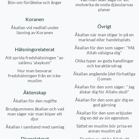
Bön om förlåtelse och ånger
motverka de onda djävularnas
planer
Koranen
Övrigt
Åkallan vid nedfall under
läsning av Koranen
Åkallan när man stiger in på en
marknad eller handelsplats
Åkallan för den som säger: "Må
Hälsningsrelaterat
Allah välsigna dig"
Att sprida fredshälsningen "as-
Olika typer av goda handlingar
salâmu 'alaykum"
och karaktärsdrag
Hur man besvarar
Åkallan angående [det förhatliga
fredshälningen från en icke-
i] omen
muslim
Åkallan för den som säger: "Jag
älskar dig för Allahs skull"
Äktenskap
Åkallan för den som gör dig en
Åkallan för den nygifte
god gärning
Brudgummens åkallan och vad
Åkallan för den som erbjuder
man säger när man köper ett
dig en del av sin egendom
djur
Sättet en muslim bör prisa en
Åkallan i samband med samlag
annan muslim på
Djurrelaterat
Dygden av att be Allah att