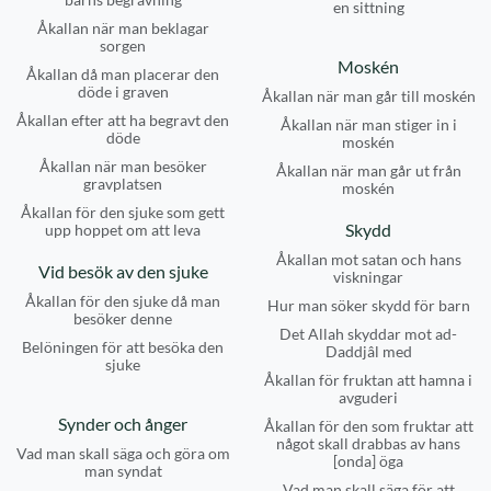
en sittning
Åkallan när man beklagar
sorgen
Moskén
Åkallan då man placerar den
döde i graven
Åkallan när man går till moskén
Åkallan efter att ha begravt den
Åkallan när man stiger in i
döde
moskén
Åkallan när man besöker
Åkallan när man går ut från
gravplatsen
moskén
Åkallan för den sjuke som gett
Skydd
upp hoppet om att leva
Åkallan mot satan och hans
Vid besök av den sjuke
viskningar
Åkallan för den sjuke då man
Hur man söker skydd för barn
besöker denne
Det Allah skyddar mot ad-
Belöningen för att besöka den
Daddjâl med
sjuke
Åkallan för fruktan att hamna i
avguderi
Synder och ånger
Åkallan för den som fruktar att
något skall drabbas av hans
Vad man skall säga och göra om
[onda] öga
man syndat
Vad man skall säga för att