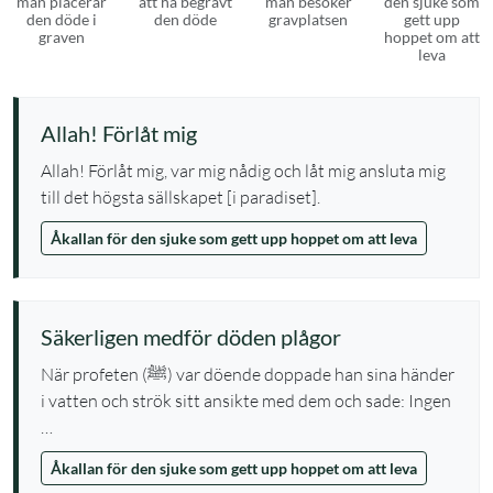
man placerar
att ha begravt
man besöker
den sjuke som
den döde i
den döde
gravplatsen
gett upp
graven
hoppet om att
leva
Allah! Förlåt mig
Allah! Förlåt mig, var mig nådig och låt mig ansluta mig
till det högsta sällskapet [i paradiset].
Åkallan för den sjuke som gett upp hoppet om att leva
Säkerligen medför döden plågor
När profeten (ﷺ) var döende doppade han sina händer
i vatten och strök sitt ansikte med dem och sade: Ingen
…
Åkallan för den sjuke som gett upp hoppet om att leva