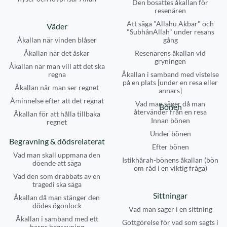
Den bosattes åkallan för
resenären
Att säga "Allahu Akbar" och
Väder
"SubhânAllah" under resans
Åkallan när vinden blåser
gång
Åkallan när det åskar
Resenärens åkallan vid
gryningen
Åkallan när man vill att det ska
regna
Åkallan i samband med vistelse
på en plats [under en resa eller
Åkallan när man ser regnet
annars]
Åminnelse efter att det regnat
Vad man säger då man
Bönen
återvänder från en resa
Åkallan för att hålla tillbaka
Innan bönen
regnet
Under bönen
Begravning & dödsrelaterat
Efter bönen
Vad man skall uppmana den
Istikhârah-bönens åkallan (bön
döende att säga
om råd i en viktig fråga)
Vad den som drabbats av en
tragedi ska säga
Sittningar
Åkallan då man stänger den
dödes ögonlock
Vad man säger i en sittning
Åkallan i samband med ett
Gottgörelse för vad som sagts i
barns begravning