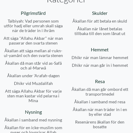
Pilgrimsfärd
Skulder
Talbiyah: Vad personen som
Åkallan för att betala en skuld
utför hadj eller umrah skall säga
Åkallan när lånet betalas
när de träder in i ihrâm
tillbaka till den som lånat ut
Att säga "Allahu Akbar" när man
passerar den svarta stenen
Hemmet
Åkallan att säga mellan al-rukn-
ul-yamânî och den svarta stenen
Dhikr när man lämnar hemmet
Åkallan då man står vid as-Safâ
Dhikr när man går in i hemmet
och al-Marwâ
Åkallan under 'Arafah-dagen
Resa
Dhikr vid Muzdalifah
Åkallan då man går ombord ett
Att säga Allahu Akbar för varje
transportmedel
sten man kastar vid pelarna i
Mina
Åkallan i samband med resa
Åkallan när man träder in i en
Nysning
by eller stad
Åkallan i samband med nysning
Resenärens åkallan för den
bosatte
Åkallan för en icke-muslim som
nyser och lovprisar Allah