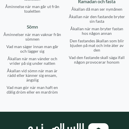
Ramadan och fasta
Åminnelse när man går ut från
Åkallan då man ser nymånen
toaletten
Åkallan när den fastande bryter
sin fasta
Sömn
Åkallan när man bryter fastan
hos någon annan
Åminnelser när man vaknar från
sömnen
Den fastandes åkallan som blir
bjuden på mat och inte äter av
Vad man säger innan man går
den
och lägger sig
Vad den fastande skall säga ifall
Åkallan när man vänder och
någon provocerar honom
vrider på sig under natten
Åkallan vid sömn när man är
rädd eller känner sig ensam,
ängslig
Vad man gör när man haft en
dålig dröm eller en mardröm