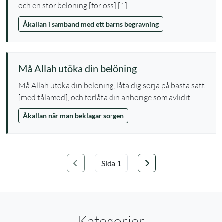
och en stor belöning [för oss].[1]
Åkallan i samband med ett barns begravning
Må Allah utöka din belöning
Må Allah utöka din belöning, låta dig sörja på bästa sätt
[med tålamod], och förlåta din anhörige som avlidit.
Åkallan när man beklagar sorgen
Föregående
Nästa
Välj sida
Kategorier