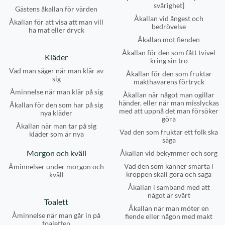
svårighet]
Gästens åkallan för värden
Åkallan vid ångest och
Åkallan för att visa att man vill
bedrövelse
ha mat eller dryck
Åkallan mot fienden
Åkallan för den som fått tvivel
Kläder
kring sin tro
Vad man säger när man klär av
Åkallan för den som fruktar
sig
makthavarens förtryck
Åminnelse när man klär på sig
Åkallan när något man ogillar
händer, eller när man misslyckas
Åkallan för den som har på sig
med att uppnå det man försöker
nya kläder
göra
Åkallan när man tar på sig
Vad den som fruktar ett folk ska
kläder som är nya
säga
Morgon och kväll
Åkallan vid bekymmer och sorg
Vad den som känner smärta i
Åminnelser under morgon och
kroppen skall göra och säga
kväll
Åkallan i samband med att
något är svårt
Toalett
Åkallan när man möter en
Åminnelse när man går in på
fiende eller någon med makt
toaletten