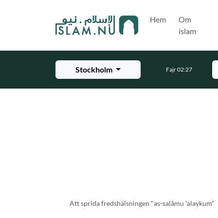
Hoppa till huvudinnehåll
Hem
Om
islam
Stockholm
Fajr 02:27
Att sprida fredshälsningen "as-salâmu 'alaykum"