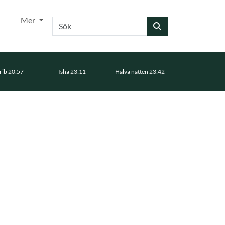
Mer
Sök
ib 20:57
Isha 23:11
Halva natten 23:42