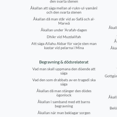
den svarta stenen
Åkallan att säga mellan al-rukn-ul-yamânî
och den svarta stenen
Åkallan då man står vid as-Safâ och al-
Marwâ
Åkall
Åkallan under 'Arafah-dagen
Dhikr vid Muzdalifah
Å
Att säga Allahu Akbar för varje sten man
kastar vid pelarna i Mina
Åkal
Begravning & dödsrelaterat
Vad man skall uppmana den döende att
säga
Gottgör
Vad den som drabbats av en tragedi ska
säga
Åkallan då man stänger den dödes
ögonlock
Åkall
Åkallan i samband med ett barns
begravning
Belö
Åkallan när man beklagar sorgen