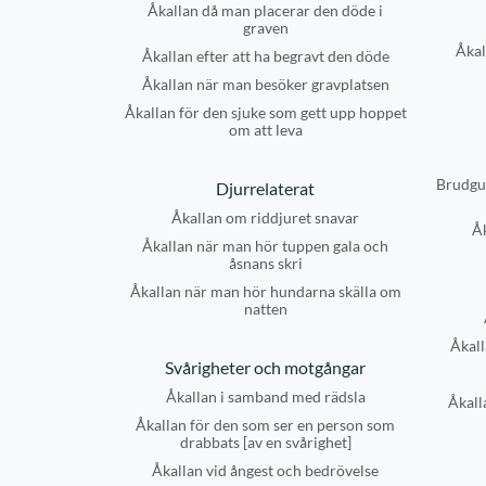
Åkallan då man placerar den döde i
graven
Åkal
Åkallan efter att ha begravt den döde
Åkallan när man besöker gravplatsen
Åkallan för den sjuke som gett upp hoppet
om att leva
Brudgu
Djurrelaterat
Åkallan om riddjuret snavar
Å
Åkallan när man hör tuppen gala och
åsnans skri
Åkallan när man hör hundarna skälla om
natten
Åkall
Svårigheter och motgångar
Åkallan i samband med rädsla
Åkalla
Åkallan för den som ser en person som
drabbats [av en svårighet]
Åkallan vid ångest och bedrövelse