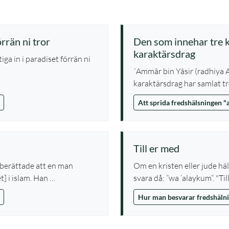
örrän ni tror
Den som innehar tre k
karaktärsdrag
´Ammâr bin Yâsir (radhiya 
karaktärsdrag har samlat tr
Att sprida fredshälsningen 
Till er med
 berättade att en man
Om en kristen eller jude hä
eteendet] i islam. Han …
svara då: ”wa ’alaykum”. "Til
Hur man besvarar fredshälni