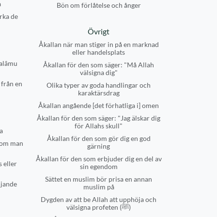
a
Bön om förlåtelse och ånger
rka de
Övrigt
Åkallan när man stiger in på en marknad
eller handelsplats
salâmu
Åkallan för den som säger: "Må Allah
välsigna dig"
 från en
Olika typer av goda handlingar och
karaktärsdrag
Åkallan angående [det förhatliga i] omen
Åkallan för den som säger: "Jag älskar dig
för Allahs skull"
a
Åkallan för den som gör dig en god
som man
gärning
Åkallan för den som erbjuder dig en del av
 eller
sin egendom
Sättet en muslim bör prisa en annan
djande
muslim på
Dygden av att be Allah att upphöja och
välsigna profeten (ﷺ)