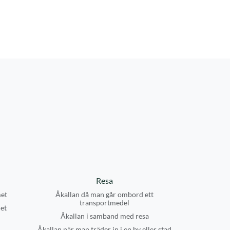
Resa
et
Åkallan då man går ombord ett
transportmedel
et
Åkallan i samband med resa
Åkallan när man träder in i en by eller stad