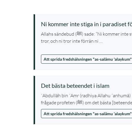
Ni kommer inte stiga in i paradiset f
Allahs sändebud (ﷺ) sade: ”Ni kommer inte stiga in i paradiset förrän ni
tror, och ni tror inte förrän ni …
Att sprida fredshälsningen "as-salâmu 'alaykum"
Det bästa beteendet i islam
´Abdullâh bin ´Amr (radhiya Allahu ´anhumâ)
frågade profeten (ﷺ) om det bästa [b
Att sprida fredshälsningen "as-salâmu 'alaykum"