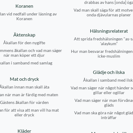
drabbas av hans [onda] ög
Koranen
Vad man skall säga för att motve
lan vid nedfall under läsning av
onda djävularnas planer
Koranen
Hälsningsrelaterat
Äktenskap
Att sprida fredshälsningen "as-
Åkallan för den nygifte
'alaykum"
mmens åkallan och vad man säger
Hur man besvarar fredshälningen
när man köper ett djur
icke-muslim
kallan i samband med samlag
Glädje och ilska
Mat och dryck
Åkallan i samband med ilsk
Åkallan innan man skall äta
Vad man säger när något händer 
gillar eller ogillar
an när man är färdig med maten
Vad man säger när man förvånas
Gästens åkallan för värden
gläds
n för att visa att man vill ha mat
Vad man ska göra när något glä
eller dryck
inträffar
Kläder