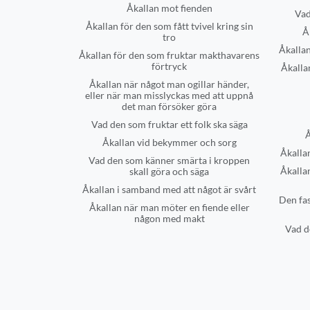
Åkallan mot fienden
Vad
Åkallan för den som fått tvivel kring sin
Å
tro
Åkallan
Åkallan för den som fruktar makthavarens
förtryck
Åkalla
Åkallan när något man ogillar händer,
eller när man misslyckas med att uppnå
det man försöker göra
Vad den som fruktar ett folk ska säga
Å
Åkallan vid bekymmer och sorg
Åkallan
Vad den som känner smärta i kroppen
Åkalla
skall göra och säga
Åkallan i samband med att något är svårt
Den fas
Åkallan när man möter en fiende eller
någon med makt
Vad d