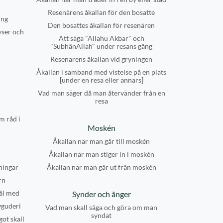
Resenärens åkallan för den bosatte
ing
Den bosattes åkallan för resenären
yser och
Att säga "Allahu Akbar" och
"SubhânAllah" under resans gång
Resenärens åkallan vid gryningen
Åkallan i samband med vistelse på en plats
[under en resa eller annars]
Vad man säger då man återvänder från en
resa
m råd i
Moskén
Åkallan när man går till moskén
Åkallan när man stiger in i moskén
ningar
Åkallan när man går ut från moskén
rn
âl med
Synder och ånger
vguderi
Vad man skall säga och göra om man
syndat
got skall