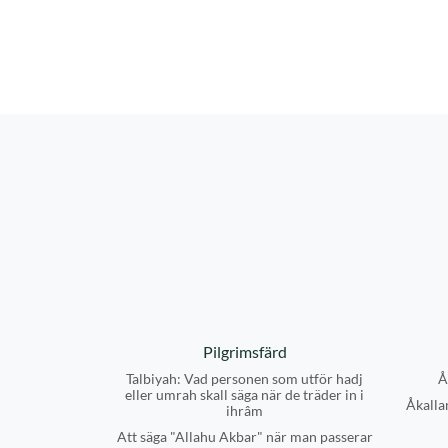
Pilgrimsfärd
Talbiyah: Vad personen som utför hadj
Å
eller umrah skall säga när de träder in i
Åkallan
ihrâm
Att säga "Allahu Akbar" när man passerar