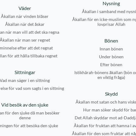
Nysning
Väder
Åkallan i samband med nysn
Åkallan när vinden blåser
Åkallan för en icke-muslim som n
Åkallan när det åskar
lovprisar Allah
an när man vill att det ska regna
Åkallan när man ser regnet
Bönen
minnelse efter att det regnat
Innan bönen
lan för att hålla tillbaka regnet
Under bönen
Efter bönen
Sittningar
Istikhârah-bönens åkallan (bön o
en viktig fråga)
Vad man säger i en sittning
else för vad som sagts i en sittning
Skydd
Åkallan mot satan och hans visk
Vid besök av den sjuke
Hur man söker skydd för ba
an för den sjuke då man besöker
denne
Det Allah skyddar mot ad-Daddj
ningen för att besöka den sjuke
Åkallan för fruktan att hamna i a
Åkallan för den som fruktar att nå