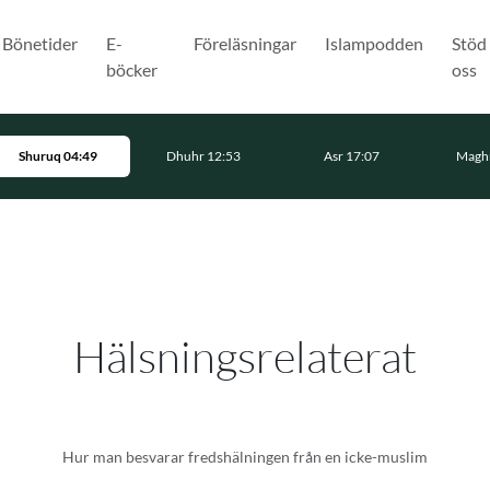
Bönetider
E-
Föreläsningar
Islampodden
Stöd
böcker
oss
Shuruq 04:49
Dhuhr 12:53
Asr 17:07
Maghr
Hälsningsrelaterat
Hur man besvarar fredshälningen från en icke-muslim