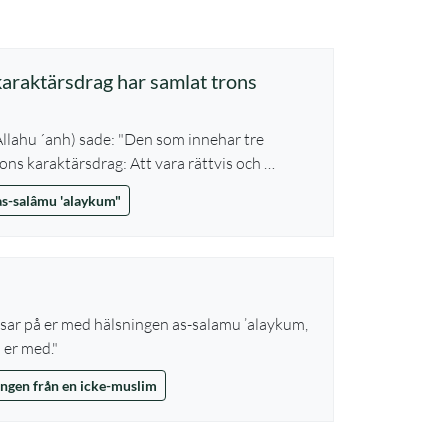
araktärsdrag har samlat trons
Allahu ´anh) sade: "Den som innehar tre
ons karaktärsdrag: Att vara rättvis och …
"as-salâmu 'alaykum"
lsar på er med hälsningen as-salamu ’alaykum,
l er med."
ngen från en icke-muslim