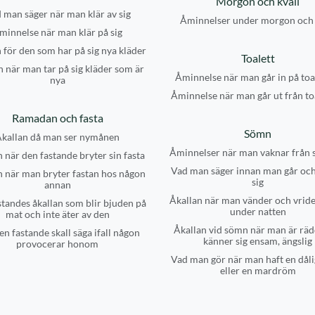
Morgon och kväll
 man säger när man klär av sig
Åminnelser under morgon och 
minnelse när man klär på sig
 för den som har på sig nya kläder
Toalett
n när man tar på sig kläder som är
Åminnelse när man går in på toa
nya
Åminnelse när man går ut från to
Ramadan och fasta
Sömn
kallan då man ser nymånen
Åminnelser när man vaknar från
 när den fastande bryter sin fasta
Vad man säger innan man går och
n när man bryter fastan hos någon
sig
annan
Åkallan när man vänder och vride
tandes åkallan som blir bjuden på
under natten
mat och inte äter av den
Åkallan vid sömn när man är räd
en fastande skall säga ifall någon
känner sig ensam, ängslig
provocerar honom
Vad man gör när man haft en dål
eller en mardröm