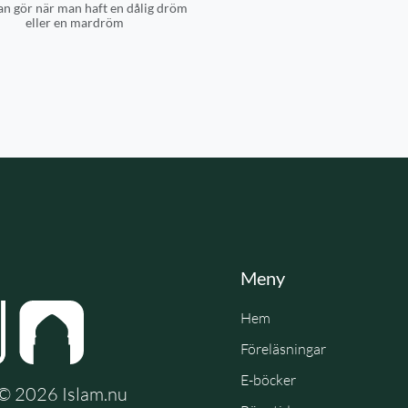
n gör när man haft en dålig dröm
eller en mardröm
Meny
Hem
Föreläsningar
E-böcker
e © 2026 Islam.nu