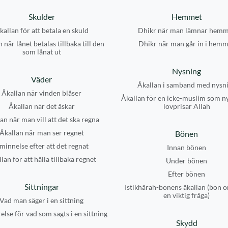
Skulder
Hemmet
kallan för att betala en skuld
Dhikr när man lämnar hemm
 när lånet betalas tillbaka till den
Dhikr när man går in i hemm
som lånat ut
Nysning
Väder
Åkallan i samband med nysn
Åkallan när vinden blåser
Åkallan för en icke-muslim som n
Åkallan när det åskar
lovprisar Allah
an när man vill att det ska regna
Åkallan när man ser regnet
Bönen
minnelse efter att det regnat
Innan bönen
lan för att hålla tillbaka regnet
Under bönen
Efter bönen
Sittningar
Istikhârah-bönens åkallan (bön o
en viktig fråga)
Vad man säger i en sittning
else för vad som sagts i en sittning
Skydd