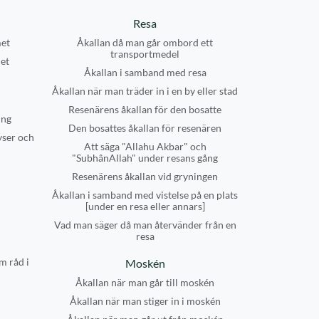
Resa
et
Åkallan då man går ombord ett
transportmedel
et
Åkallan i samband med resa
Åkallan när man träder in i en by eller stad
Resenärens åkallan för den bosatte
ing
Den bosattes åkallan för resenären
yser och
Att säga "Allahu Akbar" och
"SubhânAllah" under resans gång
Resenärens åkallan vid gryningen
Åkallan i samband med vistelse på en plats
[under en resa eller annars]
Vad man säger då man återvänder från en
resa
m råd i
Moskén
Åkallan när man går till moskén
Åkallan när man stiger in i moskén