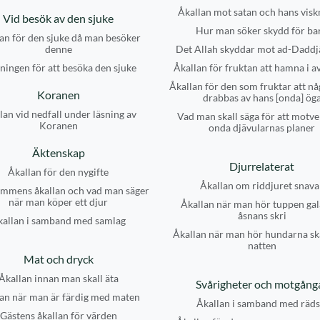
Åkallan mot satan och hans visk
Vid besök av den sjuke
Hur man söker skydd för ba
an för den sjuke då man besöker
denne
Det Allah skyddar mot ad-Daddj
ningen för att besöka den sjuke
Åkallan för fruktan att hamna i a
Åkallan för den som fruktar att nå
Koranen
drabbas av hans [onda] ög
lan vid nedfall under läsning av
Vad man skall säga för att motve
Koranen
onda djävularnas planer
Äktenskap
Djurrelaterat
Åkallan för den nygifte
Åkallan om riddjuret snava
mmens åkallan och vad man säger
när man köper ett djur
Åkallan när man hör tuppen gal
åsnans skri
kallan i samband med samlag
Åkallan när man hör hundarna sk
natten
Mat och dryck
Åkallan innan man skall äta
Svårigheter och motgång
an när man är färdig med maten
Åkallan i samband med räds
Gästens åkallan för värden