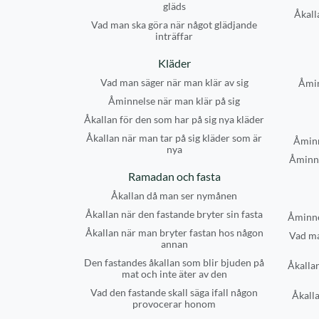
gläds
Åkalla
Vad man ska göra när något glädjande
inträffar
Kläder
Vad man säger när man klär av sig
Åmin
Åminnelse när man klär på sig
Åkallan för den som har på sig nya kläder
Åkallan när man tar på sig kläder som är
Åminn
nya
Åminne
Ramadan och fasta
Åkallan då man ser nymånen
Åkallan när den fastande bryter sin fasta
Åminne
Åkallan när man bryter fastan hos någon
Vad ma
annan
Den fastandes åkallan som blir bjuden på
Åkallan
mat och inte äter av den
Vad den fastande skall säga ifall någon
Åkalla
provocerar honom