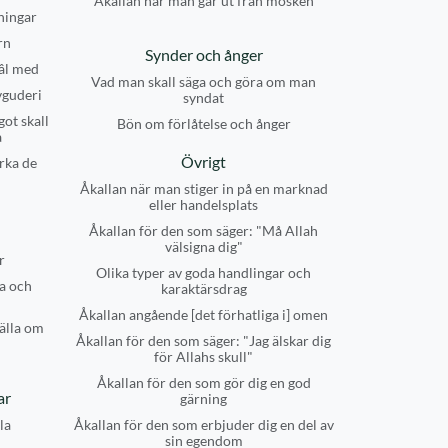
Åkallan när man går ut från moskén
ningar
rn
Synder och ånger
âl med
Vad man skall säga och göra om man
vguderi
syndat
got skall
Bön om förlåtelse och ånger
a
Övrigt
rka de
Åkallan när man stiger in på en marknad
eller handelsplats
Åkallan för den som säger: "Må Allah
välsigna dig"
r
Olika typer av goda handlingar och
a och
karaktärsdrag
Åkallan angående [det förhatliga i] omen
älla om
Åkallan för den som säger: "Jag älskar dig
för Allahs skull"
Åkallan för den som gör dig en god
ar
gärning
la
Åkallan för den som erbjuder dig en del av
sin egendom