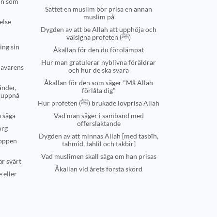
on som
Sättet en muslim bör prisa en annan
muslim på
else
Dygden av att be Allah att upphöja och
välsigna profeten (ﷺ)
ing sin
Åkallan för den du förolämpat
Hur man gratulerar nyblivna föräldrar
havarens
och hur de ska svara
Åkallan för den som säger "Må Allah
änder,
förlåta dig"
t uppnå
Hur profeten (ﷺ) brukade lovprisa Allah
a säga
Vad man säger i samband med
offerslaktande
org
Dygden av att minnas Allah [med tasbîh,
roppen
tahmîd, tahlîl och takbîr]
Vad muslimen skall säga om han prisas
är svårt
Åkallan vid årets första skörd
 eller