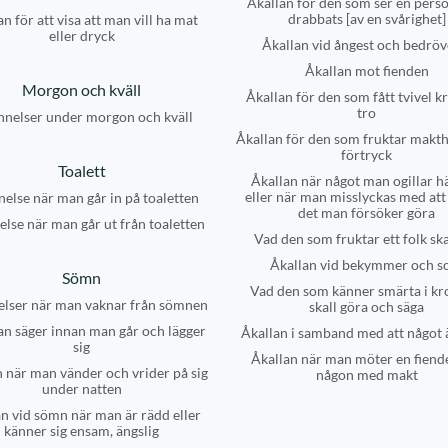
Åkallan för den som ser en pers
drabbats [av en svårighet]
n för att visa att man vill ha mat
eller dryck
Åkallan vid ångest och bedröv
Åkallan mot fienden
Morgon och kväll
Åkallan för den som fått tvivel kr
tro
nelser under morgon och kväll
Åkallan för den som fruktar makt
förtryck
Toalett
Åkallan när något man ogillar h
eller när man misslyckas med at
else när man går in på toaletten
det man försöker göra
lse när man går ut från toaletten
Vad den som fruktar ett folk sk
Åkallan vid bekymmer och s
Sömn
Vad den som känner smärta i k
lser när man vaknar från sömnen
skall göra och säga
n säger innan man går och lägger
Åkallan i samband med att något 
sig
Åkallan när man möter en fiende
 när man vänder och vrider på sig
någon med makt
under natten
n vid sömn när man är rädd eller
känner sig ensam, ängslig