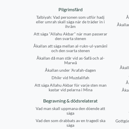
Pilgrimsfärd
Talbiyah: Vad personen som utför hadj
Å
eller umrah skall säga när de träder in i
Åkallan
ihrâm
Att säga "Allahu Akbar" när man passerar
den svarta stenen
Åkallan att säga mellan al-rukn-ul-yamânî
och den svarta stenen
Åkallan då man står vid as-Safâ och al-
Marwâ
Åkall
Åkallan under 'Arafah-dagen
Dhikr vid Muzdalifah
Å
Att säga Allahu Akbar för varje sten man
kastar vid pelarna i Mina
Åkal
Begravning & dödsrelaterat
Vad man skall uppmana den döende att
säga
Vad den som drabbats av en tragedi ska
Gottgör
säga