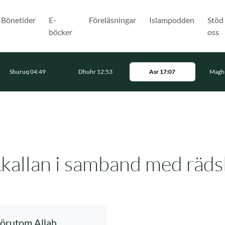
Bönetider
E-
Föreläsningar
Islampodden
Stöd
böcker
oss
Shuruq 04:49
Dhuhr 12:53
Asr 17:07
Maghr
kallan i samband med räds
förutom Allah