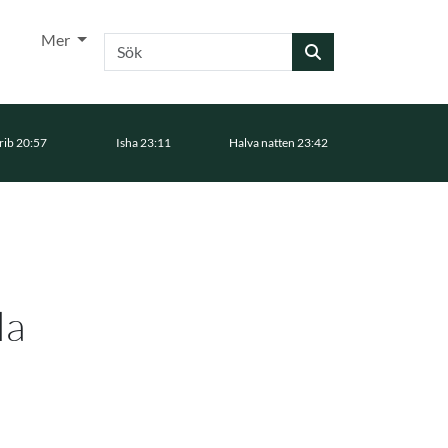
Mer
Sök
ib 20:57
Isha 23:11
Halva natten 23:42
la