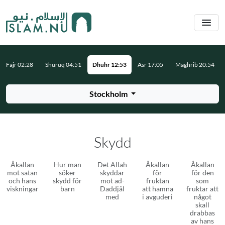
Hoppa till huvudinnehåll
Fajr 02:28
Shuruq 04:51
Dhuhr 12:53
Asr 17:05
Maghrib 20:54
Stockholm
Skydd
Åkallan
Hur man
Det Allah
Åkallan
Åkallan
mot satan
söker
skyddar
för
för den
och hans
skydd för
mot ad-
fruktan
som
viskningar
barn
Daddjâl
att hamna
fruktar att
med
i avguderi
något
skall
drabbas
av hans