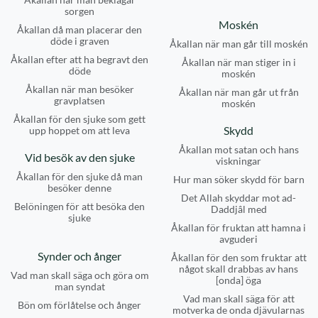
sorgen
Moskén
Åkallan då man placerar den
döde i graven
Åkallan när man går till moskén
Åkallan efter att ha begravt den
Åkallan när man stiger in i
döde
moskén
Åkallan när man besöker
Åkallan när man går ut från
gravplatsen
moskén
Åkallan för den sjuke som gett
Skydd
upp hoppet om att leva
Åkallan mot satan och hans
Vid besök av den sjuke
viskningar
Åkallan för den sjuke då man
Hur man söker skydd för barn
besöker denne
Det Allah skyddar mot ad-
Belöningen för att besöka den
Daddjâl med
sjuke
Åkallan för fruktan att hamna i
avguderi
Synder och ånger
Åkallan för den som fruktar att
något skall drabbas av hans
Vad man skall säga och göra om
[onda] öga
man syndat
Vad man skall säga för att
Bön om förlåtelse och ånger
motverka de onda djävularnas