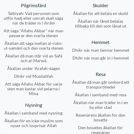
Pilgrimsfärd
Skulder
Talbiyah: Vad personen som
Åkallan för att betala en skuld
utför hadj eller umrah skall säga
Åkallan när lånet betalas
när de träder in i ihrâm
tillbaka till den som lånat ut
Att säga "Allahu Akbar" när man
passerar den svarta stenen
Hemmet
Åkallan att säga mellan al-rukn-
ul-yamânî och den svarta stenen
Dhikr när man lämnar hemmet
Åkallan då man står vid as-Safâ
Dhikr när man går in i hemmet
och al-Marwâ
Åkallan under 'Arafah-dagen
Resa
Dhikr vid Muzdalifah
Åkallan då man går ombord ett
Att säga Allahu Akbar för varje
transportmedel
sten man kastar vid pelarna i
Mina
Åkallan i samband med resa
Åkallan när man träder in i en
Nysning
by eller stad
Åkallan i samband med nysning
Resenärens åkallan för den
bosatte
Åkallan för en icke-muslim som
nyser och lovprisar Allah
Den bosattes åkallan för
resenären