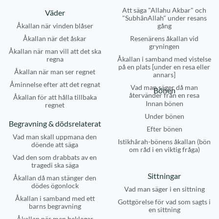
Att säga "Allahu Akbar" och
Väder
"SubhânAllah" under resans
Åkallan när vinden blåser
gång
Åkallan när det åskar
Resenärens åkallan vid
gryningen
Åkallan när man vill att det ska
regna
Åkallan i samband med vistelse
på en plats [under en resa eller
Åkallan när man ser regnet
annars]
Åminnelse efter att det regnat
Vad man säger då man
Bönen
återvänder från en resa
Åkallan för att hålla tillbaka
Innan bönen
regnet
Under bönen
Begravning & dödsrelaterat
Efter bönen
Vad man skall uppmana den
Istikhârah-bönens åkallan (bön
döende att säga
om råd i en viktig fråga)
Vad den som drabbats av en
tragedi ska säga
Sittningar
Åkallan då man stänger den
dödes ögonlock
Vad man säger i en sittning
Åkallan i samband med ett
Gottgörelse för vad som sagts i
barns begravning
en sittning
Åkallan när man beklagar