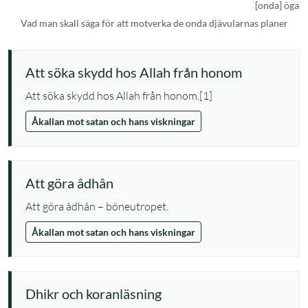
[onda] öga
Vad man skall säga för att motverka de onda djävularnas planer
Att söka skydd hos Allah från honom
Att söka skydd hos Allah från honom.[1]
Åkallan mot satan och hans viskningar
Att göra âdhân
Att göra âdhân – böneutropet.
Åkallan mot satan och hans viskningar
Dhikr och koranläsning