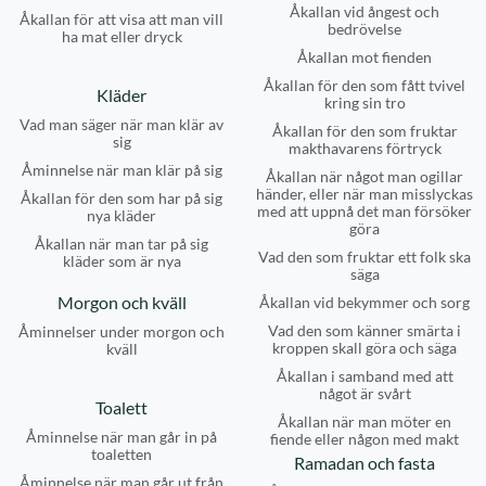
Åkallan vid ångest och
Åkallan för att visa att man vill
bedrövelse
ha mat eller dryck
Åkallan mot fienden
Åkallan för den som fått tvivel
Kläder
kring sin tro
Vad man säger när man klär av
Åkallan för den som fruktar
sig
makthavarens förtryck
Åminnelse när man klär på sig
Åkallan när något man ogillar
händer, eller när man misslyckas
Åkallan för den som har på sig
med att uppnå det man försöker
nya kläder
göra
Åkallan när man tar på sig
Vad den som fruktar ett folk ska
kläder som är nya
säga
Morgon och kväll
Åkallan vid bekymmer och sorg
Vad den som känner smärta i
Åminnelser under morgon och
kroppen skall göra och säga
kväll
Åkallan i samband med att
något är svårt
Toalett
Åkallan när man möter en
Åminnelse när man går in på
fiende eller någon med makt
toaletten
Ramadan och fasta
Åminnelse när man går ut från