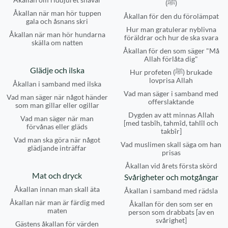
(ﷺ)
Åkallan när man hör tuppen
Åkallan för den du förolämpat
gala och åsnans skri
Hur man gratulerar nyblivna
Åkallan när man hör hundarna
föräldrar och hur de ska svara
skälla om natten
Åkallan för den som säger "Må
Allah förlåta dig"
Glädje och ilska
Hur profeten (ﷺ) brukade
lovprisa Allah
Åkallan i samband med ilska
Vad man säger i samband med
Vad man säger när något händer
offerslaktande
som man gillar eller ogillar
Dygden av att minnas Allah
Vad man säger när man
[med tasbîh, tahmîd, tahlîl och
förvånas eller gläds
takbîr]
Vad man ska göra när något
Vad muslimen skall säga om han
glädjande inträffar
prisas
Åkallan vid årets första skörd
Mat och dryck
Svårigheter och motgångar
Åkallan innan man skall äta
Åkallan i samband med rädsla
Åkallan när man är färdig med
Åkallan för den som ser en
maten
person som drabbats [av en
svårighet]
Gästens åkallan för värden