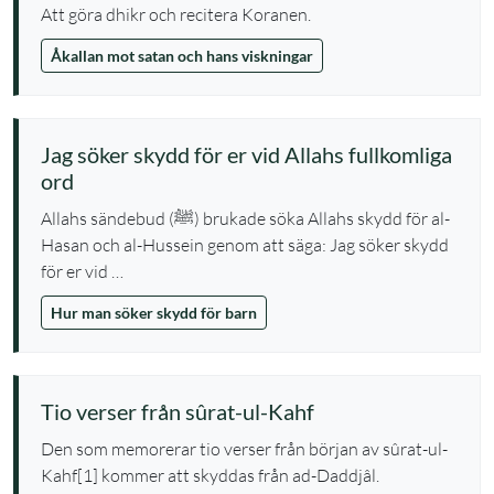
Att göra dhikr och recitera Koranen.
Åkallan mot satan och hans viskningar
Jag söker skydd för er vid Allahs fullkomliga
ord
Allahs sändebud (ﷺ) brukade söka Allahs skydd för al-
Hasan och al-Hussein genom att säga: Jag söker skydd
för er vid …
Hur man söker skydd för barn
Tio verser från sûrat-ul-Kahf
Den som memorerar tio verser från början av sûrat-ul-
Kahf[1] kommer att skyddas från ad-Daddjâl.