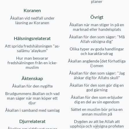
planer
Koranen
Övrigt
Åkallan vid nedfall under
läsning av Koranen
Åkallan när man stiger in på en
marknad eller handelsplats
Åkallan för den som säger: "Må
Hälsningsrelaterat
Allah välsigna dig"
Att sprida fredshälsningen "as-
Olika typer av goda handlingar
salâmu 'alaykum"
och karaktärsdrag
Hur man besvarar
Åkallan angående [det förhatliga
fredshälningen från en icke-
i] omen
muslim
Åkallan för den som säger: "Jag
älskar dig för Allahs skull"
Äktenskap
Åkallan för den som gör dig en
Åkallan för den nygifte
god gärning
Brudgummens åkallan och vad
Åkallan för den som erbjuder
man säger när man köper ett
dig en del av sin egendom
djur
Sättet en muslim bör prisa en
Åkallan i samband med samlag
annan muslim på
Djurrelaterat
Dygden av att be Allah att
upphöja och välsigna profeten
Åkallan om riddjuret snavar