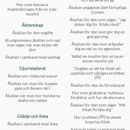
Hur man besvarar
Åkallan angående [det förhatliga
fredshälningen från en icke-
i] omen
muslim
Åkallan för den som säger: "Jag
älskar dig för Allahs skull"
Äktenskap
Åkallan för den som gör dig en
Åkallan för den nygifte
god gärning
Brudgummens åkallan och vad
Åkallan för den som erbjuder
man säger när man köper ett
dig en del av sin egendom
djur
Sättet en muslim bör prisa en
Åkallan i samband med samlag
annan muslim på
Djurrelaterat
Dygden av att be Allah att
upphöja och välsigna profeten
Åkallan om riddjuret snavar
(ﷺ)
Åkallan när man hör tuppen
Åkallan för den du förolämpat
gala och åsnans skri
Hur man gratulerar nyblivna
Åkallan när man hör hundarna
föräldrar och hur de ska svara
skälla om natten
Åkallan för den som säger "Må
Allah förlåta dig"
Glädje och ilska
Hur profeten (ﷺ) brukade
lovprisa Allah
Åkallan i samband med ilska
Vad man säger i samband med