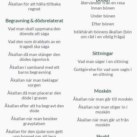
återvänder från en resa
Åkallan för att hålla tillbaka
Innan bönen
regnet
Under bönen
Begravning & dödsrelaterat
Efter bönen
Vad man skall uppmana den
Istikhârah-bönens åkallan (bön
döende att säga
om råd i en viktig fråga)
Vad den som drabbats av en
tragedi ska säga
Sittningar
Åkallan då man stänger den
dödes ögonlock
Vad man säger i en sittning
Åkallan i samband med ett
Gottgörelse för vad som sagts i
barns begravning
en sittning
Åkallan när man beklagar
sorgen
Moskén
Åkallan då man placerar den
döde i graven
Åkallan när man går till moskén
Åkallan efter att ha begravt den
Åkallan när man stiger in i
döde
moskén
Åkallan när man besöker
Åkallan när man går ut från
gravplatsen
moskén
Åkallan för den sjuke som gett
Skydd
upp hoppet om att leva