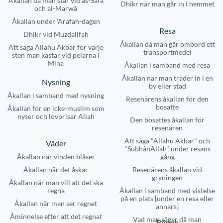
Åkallan då man står vid as-Safâ
Dhikr när man går in i hemmet
och al-Marwâ
Åkallan under 'Arafah-dagen
Resa
Dhikr vid Muzdalifah
Åkallan då man går ombord ett
Att säga Allahu Akbar för varje
transportmedel
sten man kastar vid pelarna i
Mina
Åkallan i samband med resa
Åkallan när man träder in i en
Nysning
by eller stad
Åkallan i samband med nysning
Resenärens åkallan för den
bosatte
Åkallan för en icke-muslim som
nyser och lovprisar Allah
Den bosattes åkallan för
resenären
Att säga "Allahu Akbar" och
Väder
"SubhânAllah" under resans
Åkallan när vinden blåser
gång
Åkallan när det åskar
Resenärens åkallan vid
gryningen
Åkallan när man vill att det ska
regna
Åkallan i samband med vistelse
på en plats [under en resa eller
Åkallan när man ser regnet
annars]
Åminnelse efter att det regnat
Vad man säger då man
Bönen