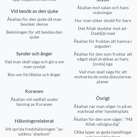
Åkallan mot satan och hans
Vid besök av den sjuke
viskningar
Åkallan för den sjuke då man
Hur man söker skydd för barn
besöker denne
Det Allah skyddar mot ad-
Belöningen för att besöka den
Daddjâl med
sjuke
Åkallan för fruktan att hamna i
avguderi
Synder och ånger
Åkallan för den som fruktar att
något skall drabbas av hans
Vad man skall säga och göra om
[onda] öga
man syndat
Vad man skall säga för att
Bön om förlåtelse och ånger
motverka de onda djävularnas
planer
Koranen
Övrigt
Åkallan vid nedfall under
läsning av Koranen
Åkallan när man stiger in på en
marknad eller handelsplats
Åkallan för den som säger: "Må
Hälsningsrelaterat
Allah välsigna dig"
Att sprida fredshälsningen "as-
Olika typer av goda handlingar
salâmu 'alaykum"
och karaktärsdrag