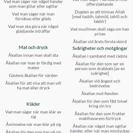
Vad man säger när något händer
offerslaktande
som man gillar eller ogillar
Dygden av att minnas Allah
Vad man säger när man
[med tasbîh, tahmîd, tahlîl och
förvånas eller gläds
takbîr]
Vad man ska göra när något
Vad muslimen skall säga om han
glädjande inträffar
prisas
Åkallan vid årets första skörd
Mat och dryck
Svårigheter och motgångar
Åkallan innan man skall äta
Åkallan i samband med rädsla
Åkallan när man är färdig med
Åkallan för den som ser en
maten
person som drabbats [av en
svårighet]
Gästens åkallan för värden
Åkallan vid ångest och
Åkallan för att visa att man vill
bedrövelse
ha mat eller dryck
Åkallan mot fienden
Åkallan för den som fått tvivel
Kläder
kring sin tro
Vad man säger när man klär av
Åkallan för den som fruktar
sig
makthavarens förtryck
Åminnelse när man klär på sig
Åkallan när något man ogillar
händer, eller när man misslyckas
Åkallan för den som har på sig