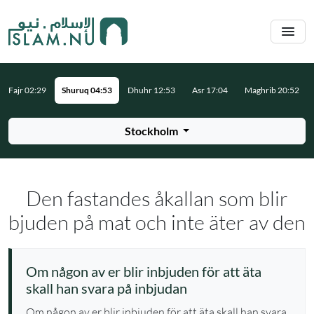
Hoppa till huvudinnehåll
Fajr 02:29
Shuruq 04:53
Dhuhr 12:53
Asr 17:04
Maghrib 20:52
Stockholm
Den fastandes åkallan som blir
bjuden på mat och inte äter av den
Om någon av er blir inbjuden för att äta
skall han svara på inbjudan
Om någon av er blir inbjuden för att äta skall han svara