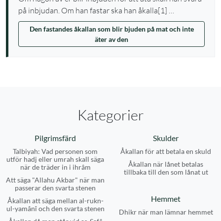
på inbjudan. Om han fastar ska han åkalla[1] …
Den fastandes åkallan som blir bjuden på mat och inte
äter av den
Kategorier
Pilgrimsfärd
Skulder
Talbiyah: Vad personen som
Åkallan för att betala en skuld
utför hadj eller umrah skall säga
Åkallan när lånet betalas
när de träder in i ihrâm
tillbaka till den som lånat ut
Att säga "Allahu Akbar" när man
passerar den svarta stenen
Hemmet
Åkallan att säga mellan al-rukn-
ul-yamânî och den svarta stenen
Dhikr när man lämnar hemmet