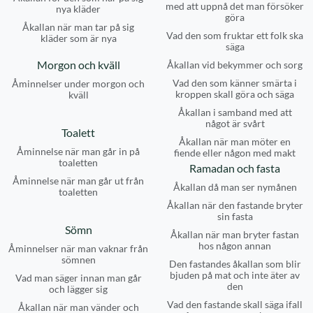
med att uppnå det man försöker
nya kläder
göra
Åkallan när man tar på sig
Vad den som fruktar ett folk ska
kläder som är nya
säga
Morgon och kväll
Åkallan vid bekymmer och sorg
Vad den som känner smärta i
Åminnelser under morgon och
kroppen skall göra och säga
kväll
Åkallan i samband med att
något är svårt
Toalett
Åkallan när man möter en
Åminnelse när man går in på
fiende eller någon med makt
toaletten
Ramadan och fasta
Åminnelse när man går ut från
Åkallan då man ser nymånen
toaletten
Åkallan när den fastande bryter
sin fasta
Sömn
Åkallan när man bryter fastan
hos någon annan
Åminnelser när man vaknar från
sömnen
Den fastandes åkallan som blir
bjuden på mat och inte äter av
Vad man säger innan man går
den
och lägger sig
Vad den fastande skall säga ifall
Åkallan när man vänder och