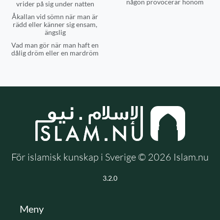
någon provocerar honom
vrider på sig under natten
Åkallan vid sömn när man är
rädd eller känner sig ensam,
ängslig
Vad man gör när man haft en
dålig dröm eller en mardröm
För islamisk kunskap i Sverige © 2026 Islam.nu
3.2.0
Meny