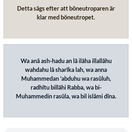
Detta sägs efter att böneutroparen är
klar med böneutropet.
Wa anâ ash-hadu an lâ ilâha illallâhu
wahdahu lâ sharîka lah, wa anna
Muhammedan 'abduhu wa rasûluh,
radhîtu billâhi Rabba, wa bi-
Muhammedin rasûla, wa bil islâmi dîna.