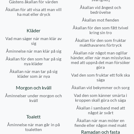
Gästens åkallan för värden
Åkallan vid ångest och
Åkallan för att visa att man vill
bedrövelse
ha mat eller dryck
Åkallan mot fienden
Åkallan för den som fått tvivel
Kläder
kring sin tro
Vad man säger när man klär av
Åkallan för den som fruktar
sig
makthavarens förtryck
Åminnelse när man klär på sig
Åkallan när något man ogillar
händer, eller när man misslyckas
Åkallan för den som har på sig
med att uppnå det man försöker
nya kläder
göra
Åkallan när man tar på sig
Vad den som fruktar ett folk ska
kläder som är nya
säga
Morgon och kväll
Åkallan vid bekymmer och sorg
Vad den som känner smärta i
Åminnelser under morgon och
kroppen skall göra och säga
kväll
Åkallan i samband med att
något är svårt
Toalett
Åkallan när man möter en
Åminnelse när man går in på
fiende eller någon med makt
toaletten
Ramadan och fasta