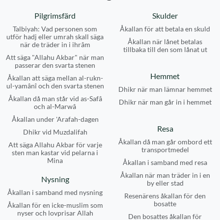
Pilgrimsfärd
Skulder
Talbiyah: Vad personen som
Åkallan för att betala en skuld
utför hadj eller umrah skall säga
Åkallan när lånet betalas
när de träder in i ihrâm
tillbaka till den som lånat ut
Att säga "Allahu Akbar" när man
passerar den svarta stenen
Hemmet
Åkallan att säga mellan al-rukn-
ul-yamânî och den svarta stenen
Dhikr när man lämnar hemmet
Åkallan då man står vid as-Safâ
Dhikr när man går in i hemmet
och al-Marwâ
Åkallan under 'Arafah-dagen
Resa
Dhikr vid Muzdalifah
Åkallan då man går ombord ett
Att säga Allahu Akbar för varje
transportmedel
sten man kastar vid pelarna i
Mina
Åkallan i samband med resa
Åkallan när man träder in i en
Nysning
by eller stad
Åkallan i samband med nysning
Resenärens åkallan för den
bosatte
Åkallan för en icke-muslim som
nyser och lovprisar Allah
Den bosattes åkallan för