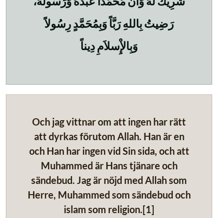
شَرِيكَ لَهُ وَأَنَّ مُحَمَّداً عَبْدُهُ وَرَسُولُهُ،
رَضِيتُ بِاللهِ رَبَّاً وَبِمُحَمَّدٍ رِسُولاً
وَبِالإِْسلاَمِ دِيناً
Och jag vittnar om att ingen har rätt
att dyrkas förutom Allah. Han är en
och Han har ingen vid Sin sida, och att
Muhammed är Hans tjänare och
sändebud. Jag är nöjd med Allah som
Herre, Muhammed som sändebud och
islam som religion.[1]