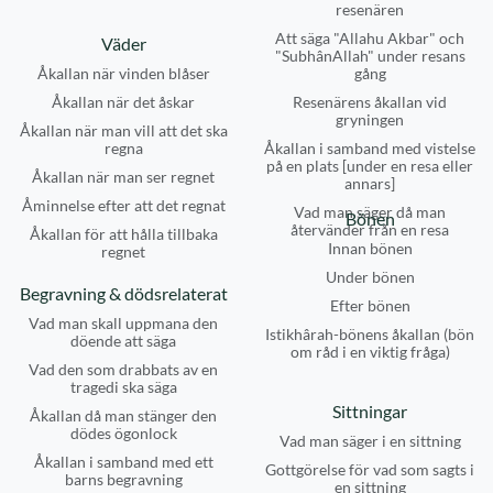
resenären
Att säga "Allahu Akbar" och
Väder
"SubhânAllah" under resans
Åkallan när vinden blåser
gång
Åkallan när det åskar
Resenärens åkallan vid
gryningen
Åkallan när man vill att det ska
regna
Åkallan i samband med vistelse
på en plats [under en resa eller
Åkallan när man ser regnet
annars]
Åminnelse efter att det regnat
Vad man säger då man
Bönen
återvänder från en resa
Åkallan för att hålla tillbaka
Innan bönen
regnet
Under bönen
Begravning & dödsrelaterat
Efter bönen
Vad man skall uppmana den
Istikhârah-bönens åkallan (bön
döende att säga
om råd i en viktig fråga)
Vad den som drabbats av en
tragedi ska säga
Sittningar
Åkallan då man stänger den
dödes ögonlock
Vad man säger i en sittning
Åkallan i samband med ett
Gottgörelse för vad som sagts i
barns begravning
en sittning