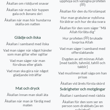
upphöja och välsigna profeten
Åkallan om riddjuret snavar
(ﷺ)
Åkallan när man hör tuppen
Åkallan för den du förolämpat
gala och åsnans skri
Hur man gratulerar nyblivna
Åkallan när man hör hundarna
föräldrar och hur de ska svara
skälla om natten
Åkallan för den som säger "Må
Allah förlåta dig"
Glädje och ilska
Hur profeten (ﷺ) brukade
lovprisa Allah
Åkallan i samband med ilska
Vad man säger i samband med
Vad man säger när något händer
offerslaktande
som man gillar eller ogillar
Dygden av att minnas Allah
Vad man säger när man
[med tasbîh, tahmîd, tahlîl och
förvånas eller gläds
takbîr]
Vad man ska göra när något
Vad muslimen skall säga om han
glädjande inträffar
prisas
Åkallan vid årets första skörd
Mat och dryck
Svårigheter och motgångar
Åkallan innan man skall äta
Åkallan i samband med rädsla
Åkallan när man är färdig med
Åkallan för den som ser en
maten
person som drabbats [av en
svårighet]