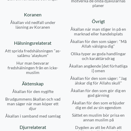
motverka de onda djävularnas
planer
Koranen
Övrigt
Åkallan vid nedfall under
läsning av Koranen
Åkallan när man stiger in på en
marknad eller handelsplats
Åkallan för den som säger: "Må
Hälsningsrelaterat
Allah välsigna dig"
Att sprida fredshälsningen "as-
Olika typer av goda handlingar
salâmu 'alaykum"
och karaktärsdrag
Hur man besvarar
Åkallan angående [det förhatliga
fredshälningen från en icke-
i] omen
muslim
Åkallan för den som säger: "Jag
älskar dig för Allahs skull"
Äktenskap
Åkallan för den som gör dig en
Åkallan för den nygifte
god gärning
Brudgummens åkallan och vad
Åkallan för den som erbjuder
man säger när man köper ett
dig en del av sin egendom
djur
Sättet en muslim bör prisa en
Åkallan i samband med samlag
annan muslim på
Djurrelaterat
Dygden av att be Allah att