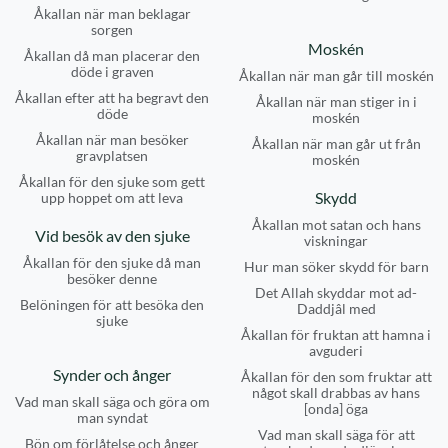
Åkallan när man beklagar
sorgen
Moskén
Åkallan då man placerar den
döde i graven
Åkallan när man går till moskén
Åkallan efter att ha begravt den
Åkallan när man stiger in i
döde
moskén
Åkallan när man besöker
Åkallan när man går ut från
gravplatsen
moskén
Åkallan för den sjuke som gett
Skydd
upp hoppet om att leva
Åkallan mot satan och hans
Vid besök av den sjuke
viskningar
Åkallan för den sjuke då man
Hur man söker skydd för barn
besöker denne
Det Allah skyddar mot ad-
Belöningen för att besöka den
Daddjâl med
sjuke
Åkallan för fruktan att hamna i
avguderi
Synder och ånger
Åkallan för den som fruktar att
något skall drabbas av hans
Vad man skall säga och göra om
[onda] öga
man syndat
Vad man skall säga för att
Bön om förlåtelse och ånger