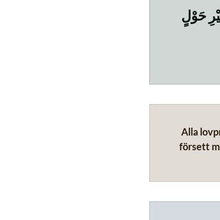
ْرِ حَوْلٍ
Alla lovp
försett m