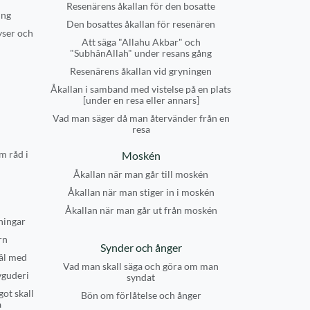
Resenärens åkallan för den bosatte
ing
Den bosattes åkallan för resenären
yser och
Att säga "Allahu Akbar" och
"SubhânAllah" under resans gång
Resenärens åkallan vid gryningen
Åkallan i samband med vistelse på en plats
[under en resa eller annars]
Vad man säger då man återvänder från en
resa
m råd i
Moskén
Åkallan när man går till moskén
Åkallan när man stiger in i moskén
Åkallan när man går ut från moskén
ningar
rn
Synder och ånger
âl med
Vad man skall säga och göra om man
vguderi
syndat
got skall
Bön om förlåtelse och ånger
a