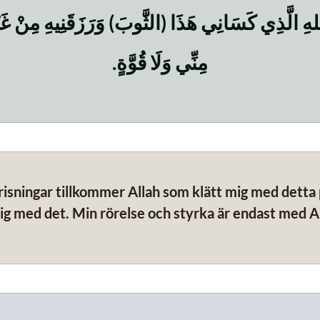
لهِ الَّذِي كَسَانِي هَذَا (الثَّوبَ) وَرَزَقَنِيهِ مِنْ غَي
مِنِّي وَلَا قُوَّةٍ.
risningar tillkommer Allah som klätt mig med detta
ig med det. Min rörelse och styrka är endast med All