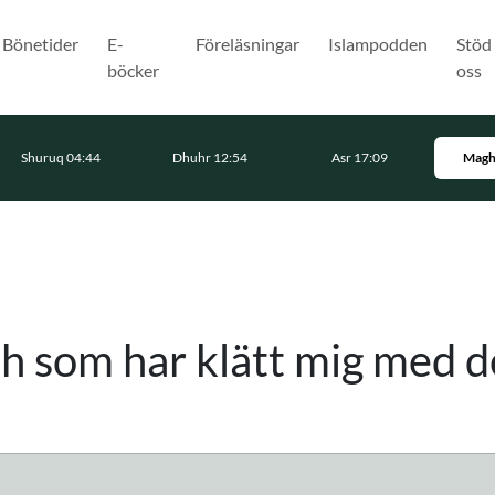
Bönetider
E-
Föreläsningar
Islampodden
Stöd
böcker
oss
Shuruq 04:44
Dhuhr 12:54
Asr 17:09
Magh
ah som har klätt mig med d