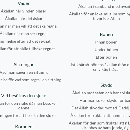
Väder
Åkallan i samband med nysn
Åkallan när vinden blåser
Åkallan för en icke-muslim som n
Åkallan när det åskar
lovprisar Allah
an när man vill att det ska regna
Åkallan när man ser regnet
Bönen
minnelse efter att det regnat
Innan bönen
lan för att hålla tillbaka regnet
Under bönen
Efter bönen
Sittningar
Istikhârah-bönens åkallan (bön o
en viktig fråga)
Vad man säger i en sittning
else för vad som sagts i en sittning
Skydd
Åkallan mot satan och hans visk
Vid besök av den sjuke
Hur man söker skydd för ba
an för den sjuke då man besöker
denne
Det Allah skyddar mot ad-Daddj
ningen för att besöka den sjuke
Åkallan för fruktan att hamna i a
Åkallan för den som fruktar att nå
Koranen
drabbas av hans [onda] ög