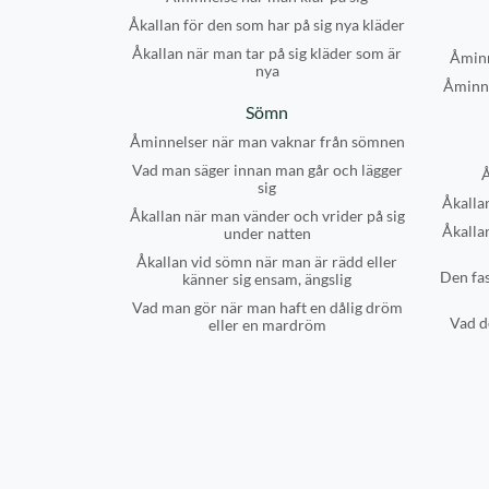
Åkallan för den som har på sig nya kläder
Åkallan när man tar på sig kläder som är
Åminn
nya
Åminne
Sömn
Åminnelser när man vaknar från sömnen
Vad man säger innan man går och lägger
Å
sig
Åkallan
Åkallan när man vänder och vrider på sig
Åkalla
under natten
Åkallan vid sömn när man är rädd eller
Den fas
känner sig ensam, ängslig
Vad man gör när man haft en dålig dröm
Vad d
eller en mardröm