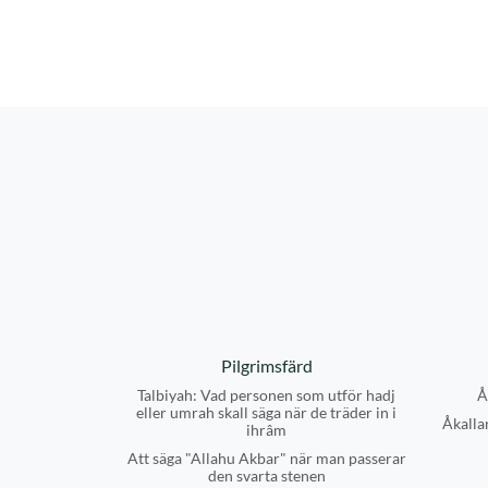
Pilgrimsfärd
Talbiyah: Vad personen som utför hadj
Å
eller umrah skall säga när de träder in i
Åkallan
ihrâm
Att säga "Allahu Akbar" när man passerar
den svarta stenen