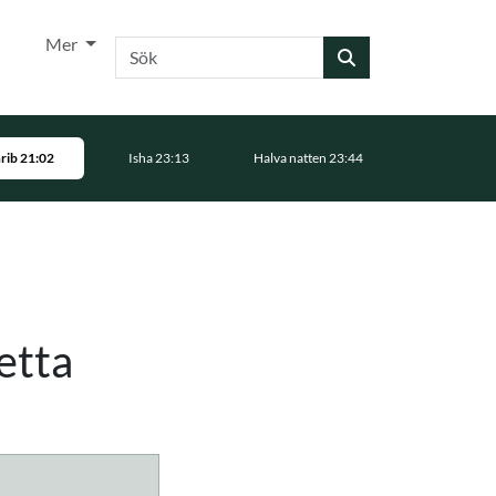
Mer
Sök
rib 21:02
Isha 23:13
Halva natten 23:44
etta