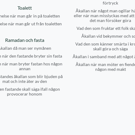
förtryck
Toalett
Åkallan när något man ogillar h
eller när man misslyckas med at
else när man går in på toaletten
det man försöker göra
lse när man går ut från toaletten
Vad den som fruktar ett folk sk
Åkallan vid bekymmer och s
Ramadan och fasta
Vad den som känner smärta i k
kallan då man ser nymånen
skall göra och säga
 när den fastande bryter sin fasta
Åkallan i samband med att något 
n när man bryter fastan hos någon
Åkallan när man möter en fiende
annan
någon med makt
tandes åkallan som blir bjuden på
mat och inte äter av den
en fastande skall säga ifall någon
provocerar honom