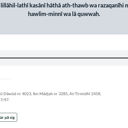
illâhil-lathî kasânî hâthâ ath-thawb wa razaqanîhi 
hawlim-minnî wa lâ quwwah.
bû Dâwûd nr 4023, Ibn Mâdjah nr 3285, At-Tirmidhî 2458.
 7/47.
r på sig