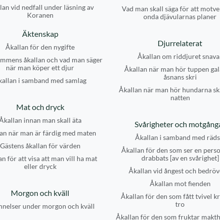
lan vid nedfall under läsning av
Vad man skall säga för att motve
Koranen
onda djävularnas planer
Äktenskap
Djurrelaterat
Åkallan för den nygifte
Åkallan om riddjuret snava
mmens åkallan och vad man säger
när man köper ett djur
Åkallan när man hör tuppen gal
åsnans skri
kallan i samband med samlag
Åkallan när man hör hundarna sk
natten
Mat och dryck
Åkallan innan man skall äta
Svårigheter och motgång
an när man är färdig med maten
Åkallan i samband med räds
Gästens åkallan för värden
Åkallan för den som ser en pers
drabbats [av en svårighet]
n för att visa att man vill ha mat
eller dryck
Åkallan vid ångest och bedröv
Åkallan mot fienden
Morgon och kväll
Åkallan för den som fått tvivel kr
tro
nelser under morgon och kväll
Åkallan för den som fruktar makt