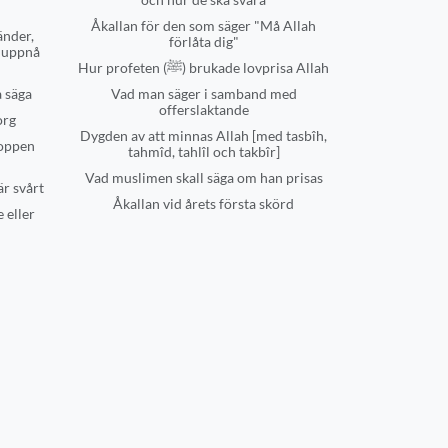
Åkallan för den som säger "Må Allah
änder,
förlåta dig"
t uppnå
Hur profeten (ﷺ) brukade lovprisa Allah
a säga
Vad man säger i samband med
offerslaktande
org
Dygden av att minnas Allah [med tasbîh,
roppen
tahmîd, tahlîl och takbîr]
Vad muslimen skall säga om han prisas
är svårt
Åkallan vid årets första skörd
 eller