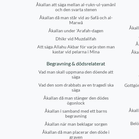
Åkallan att säga mellan al-rukn-ul-yamânî
och den svarta stenen
Åkallan då man står vid as-Safâ och al-
Marwâ
Åkall
Åkallan under 'Arafah-dagen
Dhikr vid Muzdalifah
Å
Att säga Allahu Akbar för varje sten man
kastar vid pelarna i Mina
Åkal
Begravning & dödsrelaterat
Vad man skall uppmana den döende att
säga
Vad den som drabbats av en tragedi ska
Gottgör
säga
Åkallan då man stänger den dödes
ögonlock
Åkall
Åkallan i samband med ett barns
begravning
Belö
Åkallan när man beklagar sorgen
Åkallan då man placerar den döde i
graven