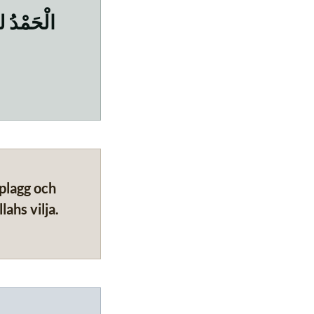
الْحَمْدُ ل
 plagg och
ahs vilja.