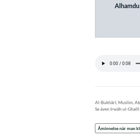
Alhamdu l
Al-Bukhârî, Muslim, A
Se även Irwâh ul-Ghalîl
Åminnelse när man klä