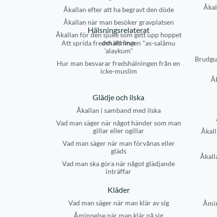
Åkal
Åkallan efter att ha begravt den döde
Åkallan när man besöker gravplatsen
Hälsningsrelaterat
Åkallan för den sjuke som gett upp hoppet
om att leva
Att sprida fredshälsningen "as-salâmu
'alaykum"
Brudgu
Hur man besvarar fredshälningen från en
icke-muslim
Å
Glädje och ilska
Åkallan i samband med ilska
Vad man säger när något händer som man
gillar eller ogillar
Åkall
Vad man säger när man förvånas eller
gläds
Åkalla
Vad man ska göra när något glädjande
inträffar
Kläder
Vad man säger när man klär av sig
Åmin
Åminnelse när man klär på sig