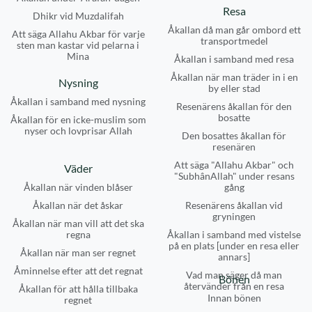
Resa
Dhikr vid Muzdalifah
Åkallan då man går ombord ett
Att säga Allahu Akbar för varje
transportmedel
sten man kastar vid pelarna i
Mina
Åkallan i samband med resa
Åkallan när man träder in i en
Nysning
by eller stad
Åkallan i samband med nysning
Resenärens åkallan för den
bosatte
Åkallan för en icke-muslim som
nyser och lovprisar Allah
Den bosattes åkallan för
resenären
Att säga "Allahu Akbar" och
Väder
"SubhânAllah" under resans
Åkallan när vinden blåser
gång
Åkallan när det åskar
Resenärens åkallan vid
gryningen
Åkallan när man vill att det ska
regna
Åkallan i samband med vistelse
på en plats [under en resa eller
Åkallan när man ser regnet
annars]
Åminnelse efter att det regnat
Vad man säger då man
Bönen
återvänder från en resa
Åkallan för att hålla tillbaka
Innan bönen
regnet