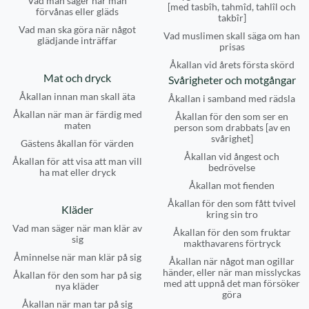
Vad man säger när man
[med tasbîh, tahmîd, tahlîl och
förvånas eller gläds
takbîr]
Vad man ska göra när något
Vad muslimen skall säga om han
glädjande inträffar
prisas
Åkallan vid årets första skörd
Mat och dryck
Svårigheter och motgångar
Åkallan innan man skall äta
Åkallan i samband med rädsla
Åkallan när man är färdig med
Åkallan för den som ser en
maten
person som drabbats [av en
svårighet]
Gästens åkallan för värden
Åkallan vid ångest och
Åkallan för att visa att man vill
bedrövelse
ha mat eller dryck
Åkallan mot fienden
Åkallan för den som fått tvivel
Kläder
kring sin tro
Vad man säger när man klär av
Åkallan för den som fruktar
sig
makthavarens förtryck
Åminnelse när man klär på sig
Åkallan när något man ogillar
händer, eller när man misslyckas
Åkallan för den som har på sig
med att uppnå det man försöker
nya kläder
göra
Åkallan när man tar på sig