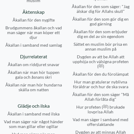
muslim
Åkallan för den som säger: "Jag
älskar dig för Allahs skull"
Äktenskap
Åkallan för den som gör dig en
Åkallan för den nygifte
god gärning
Brudgummens åkallan och vad
Åkallan för den som erbjuder
man säger när man köper ett
dig en del av sin egendom
djur
Sättet en muslim bör prisa en
Åkallan i samband med samlag
annan muslim på
Djurrelaterat
Dygden av att be Allah att
upphöja och välsigna profeten
Åkallan om riddjuret snavar
(ﷺ)
Åkallan när man hör tuppen
Åkallan för den du förolämpat
gala och åsnans skri
Hur man gratulerar nyblivna
Åkallan när man hör hundarna
föräldrar och hur de ska svara
skälla om natten
Åkallan för den som säger "Må
Allah förlåta dig"
Glädje och ilska
Hur profeten (ﷺ) brukade
lovprisa Allah
Åkallan i samband med ilska
Vad man säger i samband med
Vad man säger när något händer
offerslaktande
som man gillar eller ogillar
Dygden av att minnas Allah