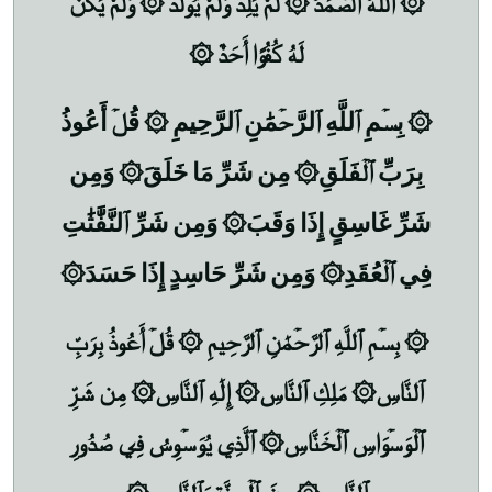
۞ اللهُ الصَّمَدُ ۞ لَمْ يَلِدْ وَلَمْ يُولَدْ ۞ وَلَمْ يَكُنْ
لَهُ كُفُوًا أَحَدٌ ۞
۞ بِسۡمِ ٱللَّهِ ٱلرَّحۡمَٰنِ ٱلرَّحِيمِ ۞ قُلۡ أَعُوذُ
بِرَبِّ ٱلۡفَلَقِ۞ مِن شَرِّ مَا خَلَقَ۞ وَمِن
شَرِّ غَاسِقٍ إِذَا وَقَبَ۞ وَمِن شَرِّ ٱلنَّفَّٰثَٰتِ
فِي ٱلۡعُقَدِ۞ وَمِن شَرِّ حَاسِدٍ إِذَا حَسَدَ۞
۞ بِسۡمِ ٱللَّهِ ٱلرَّحۡمَٰنِ ٱلرَّحِيمِ ۞ قُلۡ أَعُوذُ بِرَبِّ
ٱلنَّاسِ۞ مَلِكِ ٱلنَّاسِ۞ إِلَٰهِ ٱلنَّاسِ۞ مِن شَرِّ
ٱلۡوَسۡوَاسِ ٱلۡخَنَّاسِ۞ ٱلَّذِي يُوَسۡوِسُ فِي صُدُورِ