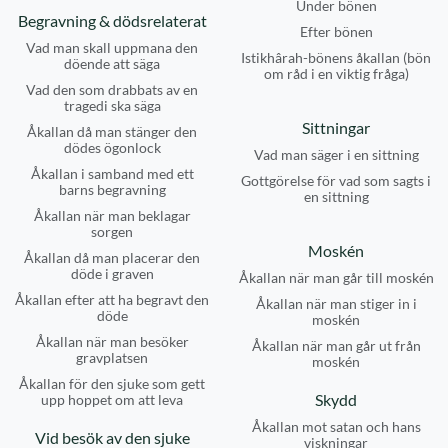
Under bönen
Begravning & dödsrelaterat
Efter bönen
Vad man skall uppmana den
Istikhârah-bönens åkallan (bön
döende att säga
om råd i en viktig fråga)
Vad den som drabbats av en
tragedi ska säga
Sittningar
Åkallan då man stänger den
dödes ögonlock
Vad man säger i en sittning
Åkallan i samband med ett
Gottgörelse för vad som sagts i
barns begravning
en sittning
Åkallan när man beklagar
sorgen
Moskén
Åkallan då man placerar den
döde i graven
Åkallan när man går till moskén
Åkallan efter att ha begravt den
Åkallan när man stiger in i
döde
moskén
Åkallan när man besöker
Åkallan när man går ut från
gravplatsen
moskén
Åkallan för den sjuke som gett
Skydd
upp hoppet om att leva
Åkallan mot satan och hans
Vid besök av den sjuke
viskningar