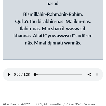
hasad.
Bismillâhir-Rahmânir-Rahîm.
Qul a'ûthu birabbin-nâs. Malikin-nâs.
Ilâhin-nâs. Min sharril-waswâsil-
khannâs. Allathî yuwaswisu fî sudûrin-
nâs. Minal-djinnati wannâs.
Abû Dâwûd 4/322 nr 5082, At-Tirmidhî 5/567 nr 3575. Se även