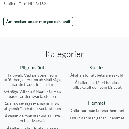
Sahîh ut-Tirmidhî 3/182.
Åminnelser under morgon och kväll
Kategorier
Pilgrimsfärd
Skulder
Talbiyah: Vad personen som
Åkallan för att betala en skuld
utför hadj eller umrah skall säga
Åkallan när lånet betalas
när de träder in i ihrâm
tillbaka till den som lånat ut
Att säga "Allahu Akbar" när man
passerar den svarta stenen
Hemmet
Åkallan att säga mellan al-rukn-
ul-yamânî och den svarta stenen
Dhikr när man lämnar hemmet
Åkallan då man står vid as-Safâ
Dhikr när man går in i hemmet
och al-Marwâ
Åkallan under 'Arafah-dagen