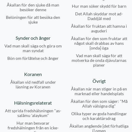
Åkallan för den sjuke då man
Hur man söker skydd för barn
besöker denne
Det Allah skyddar mot ad-
Belöningen för att besöka den
Daddjâl med
sjuke
Åkallan för fruktan att hamna i
avguderi
Synder och ånger
Åkallan för den som fruktar att
något skall drabbas av hans
Vad man skall säga och göra om
[onda] öga
man syndat
Vad man skall säga för att
Bön om förlåtelse och ånger
motverka de onda djävularnas
planer
Koranen
Övrigt
Åkallan vid nedfall under
läsning av Koranen
Åkallan när man stiger in på en
marknad eller handelsplats
Åkallan för den som säger: "Må
Hälsningsrelaterat
Allah välsigna dig"
Att sprida fredshälsningen "as-
Olika typer av goda handlingar
salâmu 'alaykum"
och karaktärsdrag
Hur man besvarar
Åkallan angående [det förhatliga
fredshälningen från en icke-
i] omen