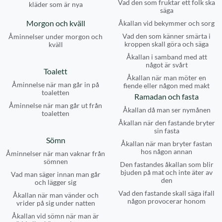
Vad den som fruktar ett folk ska
kläder som är nya
säga
Morgon och kväll
Åkallan vid bekymmer och sorg
Vad den som känner smärta i
Åminnelser under morgon och
kroppen skall göra och säga
kväll
Åkallan i samband med att
något är svårt
Toalett
Åkallan när man möter en
Åminnelse när man går in på
fiende eller någon med makt
toaletten
Ramadan och fasta
Åminnelse när man går ut från
Åkallan då man ser nymånen
toaletten
Åkallan när den fastande bryter
sin fasta
Sömn
Åkallan när man bryter fastan
hos någon annan
Åminnelser när man vaknar från
sömnen
Den fastandes åkallan som blir
bjuden på mat och inte äter av
Vad man säger innan man går
den
och lägger sig
Vad den fastande skall säga ifall
Åkallan när man vänder och
någon provocerar honom
vrider på sig under natten
Åkallan vid sömn när man är