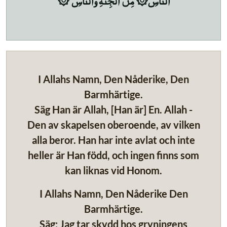
ٱلنَّاسِ۞ مِنَ ٱلۡجِنَّةِ وَٱلنَّاسِ ۞
I Allahs Namn, Den Nåderike, Den
Barmhärtige.
Säg Han är Allah, [Han är] En. Allah -
Den av skapelsen oberoende, av vilken
alla beror. Han har inte avlat och inte
heller är Han född, och ingen finns som
kan liknas vid Honom.
I Allahs Namn, Den Nåderike Den
Barmhärtige.
Säg: Jag tar skydd hos gryningens