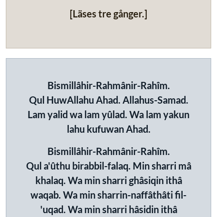
[Läses tre gånger.]
Bismillâhir-Rahmânir-Rahîm.
Qul HuwAllahu Ahad. Allahus-Samad.
Lam yalid wa lam yûlad. Wa lam yakun
lahu kufuwan Ahad.
Bismillâhir-Rahmânir-Rahîm.
Qul a'ûthu birabbil-falaq. Min sharri mâ
khalaq. Wa min sharri ghâsiqin ithâ
waqab. Wa min sharrin-naffâthâti fil-
'uqad. Wa min sharri hâsidin ithâ