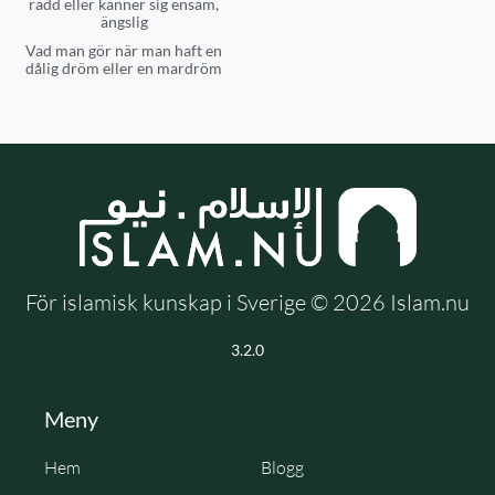
rädd eller känner sig ensam,
ängslig
Vad man gör när man haft en
dålig dröm eller en mardröm
För islamisk kunskap i Sverige © 2026 Islam.nu
3.2.0
Meny
Hem
Blogg