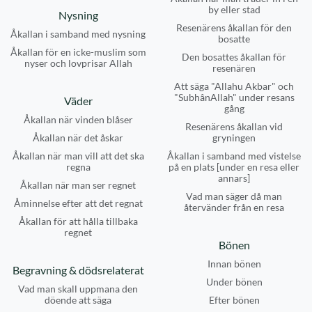
by eller stad
Nysning
Resenärens åkallan för den
Åkallan i samband med nysning
bosatte
Åkallan för en icke-muslim som
Den bosattes åkallan för
nyser och lovprisar Allah
resenären
Att säga "Allahu Akbar" och
"SubhânAllah" under resans
Väder
gång
Åkallan när vinden blåser
Resenärens åkallan vid
Åkallan när det åskar
gryningen
Åkallan när man vill att det ska
Åkallan i samband med vistelse
regna
på en plats [under en resa eller
annars]
Åkallan när man ser regnet
Vad man säger då man
Åminnelse efter att det regnat
återvänder från en resa
Åkallan för att hålla tillbaka
regnet
Bönen
Innan bönen
Begravning & dödsrelaterat
Under bönen
Vad man skall uppmana den
döende att säga
Efter bönen