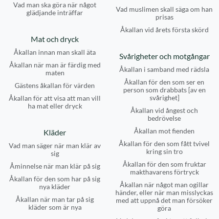
Vad man ska göra när något
Vad muslimen skall säga om han
glädjande inträffar
prisas
Åkallan vid årets första skörd
Mat och dryck
Åkallan innan man skall äta
Svårigheter och motgångar
Åkallan när man är färdig med
Åkallan i samband med rädsla
maten
Åkallan för den som ser en
Gästens åkallan för värden
person som drabbats [av en
svårighet]
Åkallan för att visa att man vill
ha mat eller dryck
Åkallan vid ångest och
bedrövelse
Åkallan mot fienden
Kläder
Åkallan för den som fått tvivel
Vad man säger när man klär av
kring sin tro
sig
Åkallan för den som fruktar
Åminnelse när man klär på sig
makthavarens förtryck
Åkallan för den som har på sig
Åkallan när något man ogillar
nya kläder
händer, eller när man misslyckas
Åkallan när man tar på sig
med att uppnå det man försöker
kläder som är nya
göra