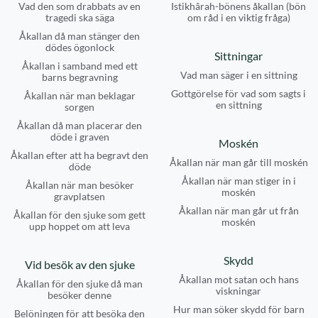
Vad den som drabbats av en
Istikhârah-bönens åkallan (bön
tragedi ska säga
om råd i en viktig fråga)
Åkallan då man stänger den
dödes ögonlock
Sittningar
Åkallan i samband med ett
Vad man säger i en sittning
barns begravning
Gottgörelse för vad som sagts i
Åkallan när man beklagar
en sittning
sorgen
Åkallan då man placerar den
döde i graven
Moskén
Åkallan efter att ha begravt den
Åkallan när man går till moskén
döde
Åkallan när man stiger in i
Åkallan när man besöker
moskén
gravplatsen
Åkallan när man går ut från
Åkallan för den sjuke som gett
moskén
upp hoppet om att leva
Skydd
Vid besök av den sjuke
Åkallan mot satan och hans
Åkallan för den sjuke då man
viskningar
besöker denne
Hur man söker skydd för barn
Belöningen för att besöka den