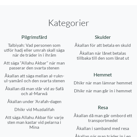
Kategorier
Pilgrimsfärd
Skulder
Talbiyah: Vad personen som
Åkallan för att betala en skuld
utför hadj eller umrah skall säga
Åkallan när lånet betalas
när de träder in i ihrâm
tillbaka till den som lånat ut
Att säga "Allahu Akbar" när man
passerar den svarta stenen
Hemmet
Åkallan att säga mellan al-rukn-
ul-yamânî och den svarta stenen
Dhikr när man lämnar hemmet
Åkallan då man står vid as-Safâ
Dhikr när man går in i hemmet
och al-Marwâ
Åkallan under 'Arafah-dagen
Resa
Dhikr vid Muzdalifah
Åkallan då man går ombord ett
Att säga Allahu Akbar för varje
transportmedel
sten man kastar vid pelarna i
Mina
Åkallan i samband med resa
Åkallan när man träder in i en