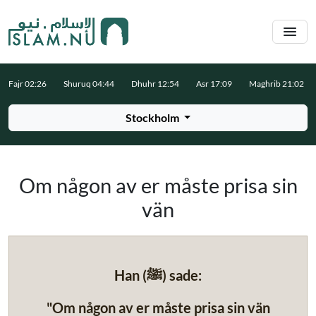
Hoppa till huvudinnehåll
Fajr 02:26
Shuruq 04:44
Dhuhr 12:54
Asr 17:09
Maghrib 21:02
Stockholm
Om någon av er måste prisa sin
vän
Han (ﷺ) sade:
"Om någon av er måste prisa sin vän