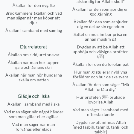
älskar dig för Allahs skull"
Åkallan för den nygifte
Åkallan för den som gör dig en
Brudgummens åkallan och vad
god gärning
man säger när man köper ett
Åkallan för den som erbjuder
djur
dig en del av sin egendom
Åkallan i samband med samlag
Sättet en muslim bör prisa en
annan muslim på
Djurrelaterat
Dygden av att be Allah att
upphöja och välsigna profeten
Åkallan om riddjuret snavar
(ﷺ)
Åkallan när man hör tuppen
Åkallan för den du förolämpat
gala och åsnans skri
Hur man gratulerar nyblivna
Åkallan när man hör hundarna
föräldrar och hur de ska svara
skälla om natten
Åkallan för den som säger "Må
Allah förlåta dig"
Glädje och ilska
Hur profeten (ﷺ) brukade
lovprisa Allah
Åkallan i samband med ilska
Vad man säger i samband med
Vad man säger när något händer
offerslaktande
som man gillar eller ogillar
Dygden av att minnas Allah
Vad man säger när man
[med tasbîh, tahmîd, tahlîl och
förvånas eller gläds
takbîr]