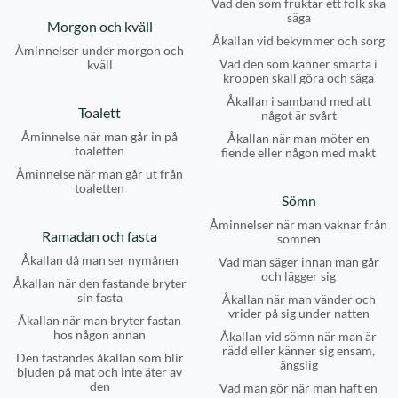
Vad den som fruktar ett folk ska
säga
Morgon och kväll
Åkallan vid bekymmer och sorg
Åminnelser under morgon och
Vad den som känner smärta i
kväll
kroppen skall göra och säga
Åkallan i samband med att
Toalett
något är svårt
Åminnelse när man går in på
Åkallan när man möter en
toaletten
fiende eller någon med makt
Åminnelse när man går ut från
toaletten
Sömn
Åminnelser när man vaknar från
Ramadan och fasta
sömnen
Åkallan då man ser nymånen
Vad man säger innan man går
och lägger sig
Åkallan när den fastande bryter
sin fasta
Åkallan när man vänder och
vrider på sig under natten
Åkallan när man bryter fastan
hos någon annan
Åkallan vid sömn när man är
rädd eller känner sig ensam,
Den fastandes åkallan som blir
ängslig
bjuden på mat och inte äter av
den
Vad man gör när man haft en