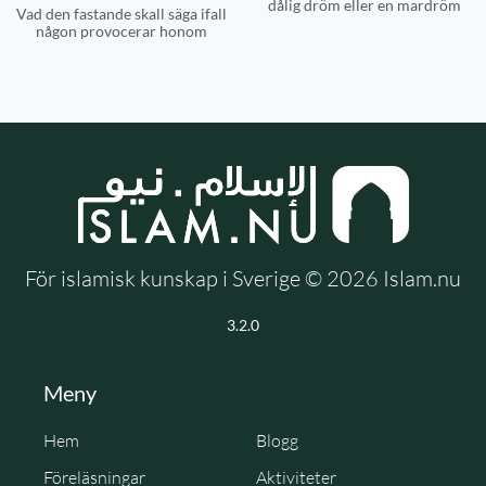
dålig dröm eller en mardröm
Vad den fastande skall säga ifall
någon provocerar honom
För islamisk kunskap i Sverige © 2026 Islam.nu
3.2.0
Meny
Hem
Blogg
Föreläsningar
Aktiviteter