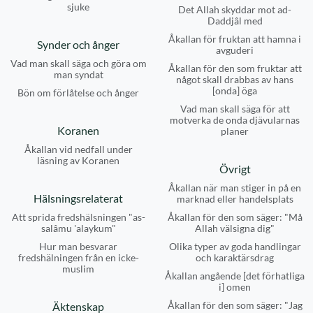
sjuke
Det Allah skyddar mot ad-
Daddjâl med
Åkallan för fruktan att hamna i
Synder och ånger
avguderi
Vad man skall säga och göra om
Åkallan för den som fruktar att
man syndat
något skall drabbas av hans
[onda] öga
Bön om förlåtelse och ånger
Vad man skall säga för att
motverka de onda djävularnas
Koranen
planer
Åkallan vid nedfall under
läsning av Koranen
Övrigt
Åkallan när man stiger in på en
Hälsningsrelaterat
marknad eller handelsplats
Att sprida fredshälsningen "as-
Åkallan för den som säger: "Må
salâmu 'alaykum"
Allah välsigna dig"
Hur man besvarar
Olika typer av goda handlingar
fredshälningen från en icke-
och karaktärsdrag
muslim
Åkallan angående [det förhatliga
i] omen
Åkallan för den som säger: "Jag
Äktenskap