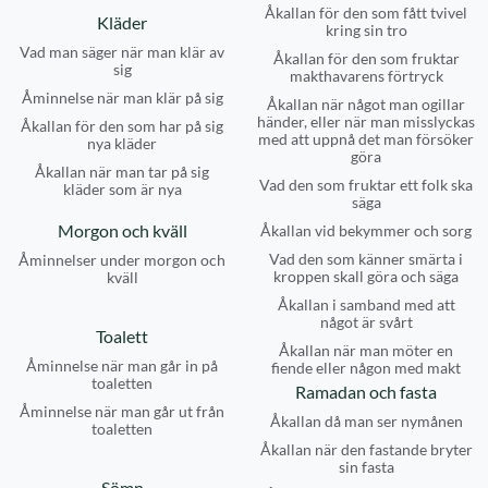
Åkallan för den som fått tvivel
Kläder
kring sin tro
Vad man säger när man klär av
Åkallan för den som fruktar
sig
makthavarens förtryck
Åminnelse när man klär på sig
Åkallan när något man ogillar
händer, eller när man misslyckas
Åkallan för den som har på sig
med att uppnå det man försöker
nya kläder
göra
Åkallan när man tar på sig
Vad den som fruktar ett folk ska
kläder som är nya
säga
Morgon och kväll
Åkallan vid bekymmer och sorg
Vad den som känner smärta i
Åminnelser under morgon och
kroppen skall göra och säga
kväll
Åkallan i samband med att
något är svårt
Toalett
Åkallan när man möter en
Åminnelse när man går in på
fiende eller någon med makt
toaletten
Ramadan och fasta
Åminnelse när man går ut från
Åkallan då man ser nymånen
toaletten
Åkallan när den fastande bryter
sin fasta
Sömn