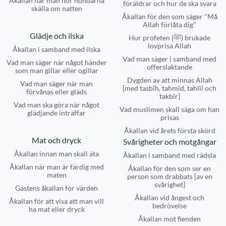
Åkallan när man hör hundarna
föräldrar och hur de ska svara
skälla om natten
Åkallan för den som säger "Må
Allah förlåta dig"
Glädje och ilska
Hur profeten (ﷺ) brukade
lovprisa Allah
Åkallan i samband med ilska
Vad man säger i samband med
Vad man säger när något händer
offerslaktande
som man gillar eller ogillar
Dygden av att minnas Allah
Vad man säger när man
[med tasbîh, tahmîd, tahlîl och
förvånas eller gläds
takbîr]
Vad man ska göra när något
Vad muslimen skall säga om han
glädjande inträffar
prisas
Åkallan vid årets första skörd
Mat och dryck
Svårigheter och motgångar
Åkallan innan man skall äta
Åkallan i samband med rädsla
Åkallan när man är färdig med
Åkallan för den som ser en
maten
person som drabbats [av en
svårighet]
Gästens åkallan för värden
Åkallan vid ångest och
Åkallan för att visa att man vill
bedrövelse
ha mat eller dryck
Åkallan mot fienden