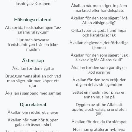
läsning av Koranen
Åkallan när man stiger in på en
marknad eller handelsplats
Åkallan för den som säger: "Må
Hälsningsrelaterat
Allah välsigna dig"
Att sprida fredshälsningen "as-
Olika typer av goda handlingar
salâmu 'alaykum"
och karaktärsdrag
Hur man besvarar
Åkallan angående [det förhatliga
fredshälningen från en icke-
i] omen
muslim
Åkallan för den som säger: "Jag
älskar dig för Allahs skull"
Äktenskap
Åkallan för den som gör dig en
Åkallan för den nygifte
god gärning
Brudgummens åkallan och vad
Åkallan för den som erbjuder
man säger när man köper ett
dig en del av sin egendom
djur
Sättet en muslim bör prisa en
Åkallan i samband med samlag
annan muslim på
Djurrelaterat
Dygden av att be Allah att
upphöja och välsigna profeten
Åkallan om riddjuret snavar
(ﷺ)
Åkallan när man hör tuppen
Åkallan för den du förolämpat
gala och åsnans skri
Hur man gratulerar nyblivna