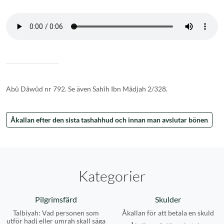
Abû Dâwûd nr 792. Se även Sahîh Ibn Mâdjah 2/328.
Åkallan efter den sista tashahhud och innan man avslutar bönen
Kategorier
Pilgrimsfärd
Skulder
Talbiyah: Vad personen som
Åkallan för att betala en skuld
utför hadj eller umrah skall säga