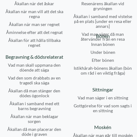
Åkallan när det åskar
Resenärens åkallan vid
gryningen
Åkallan när man vill att det ska
regna
Åkallan i samband med vistelse
på en plats [under en resa eller
Åkallan när man ser regnet
annars]
Åminnelse efter att det regnat
Vad man säger då man
Bönen
återvänder från en resa
Åkallan för att hålla tillbaka
Innan bönen
regnet
Under bönen
Begravning & dödsrelaterat
Efter bönen
Vad man skall uppmana den
Istikhârah-bönens åkallan (bön
döende att säga
om råd i en viktig fråga)
Vad den som drabbats av en
tragedi ska säga
Sittningar
Åkallan då man stänger den
dödes ögonlock
Vad man säger i en sittning
Åkallan i samband med ett
Gottgörelse för vad som sagts i
barns begravning
en sittning
Åkallan när man beklagar
sorgen
Moskén
Åkallan då man placerar den
döde i graven
Åkallan när man går till moskén