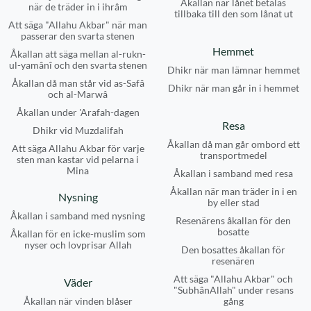
Åkallan när lånet betalas
när de träder in i ihrâm
tillbaka till den som lånat ut
Att säga "Allahu Akbar" när man
passerar den svarta stenen
Hemmet
Åkallan att säga mellan al-rukn-
ul-yamânî och den svarta stenen
Dhikr när man lämnar hemmet
Åkallan då man står vid as-Safâ
Dhikr när man går in i hemmet
och al-Marwâ
Åkallan under 'Arafah-dagen
Resa
Dhikr vid Muzdalifah
Åkallan då man går ombord ett
Att säga Allahu Akbar för varje
transportmedel
sten man kastar vid pelarna i
Mina
Åkallan i samband med resa
Åkallan när man träder in i en
Nysning
by eller stad
Åkallan i samband med nysning
Resenärens åkallan för den
bosatte
Åkallan för en icke-muslim som
nyser och lovprisar Allah
Den bosattes åkallan för
resenären
Att säga "Allahu Akbar" och
Väder
"SubhânAllah" under resans
Åkallan när vinden blåser
gång