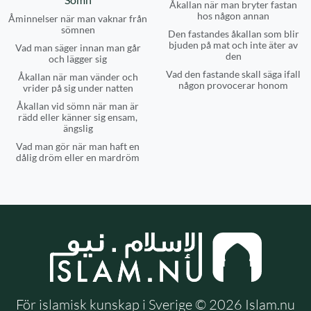
Åkallan när man bryter fastan
hos någon annan
Åminnelser när man vaknar från
sömnen
Den fastandes åkallan som blir
bjuden på mat och inte äter av
Vad man säger innan man går
den
och lägger sig
Vad den fastande skall säga ifall
Åkallan när man vänder och
någon provocerar honom
vrider på sig under natten
Åkallan vid sömn när man är
rädd eller känner sig ensam,
ängslig
Vad man gör när man haft en
dålig dröm eller en mardröm
För islamisk kunskap i Sverige © 2026 Islam.nu