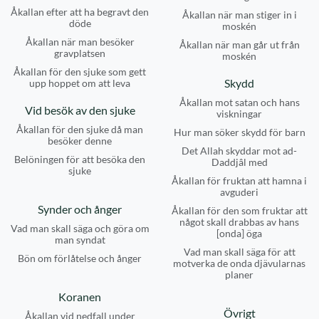
Åkallan efter att ha begravt den
Åkallan när man stiger in i
döde
moskén
Åkallan när man besöker
Åkallan när man går ut från
gravplatsen
moskén
Åkallan för den sjuke som gett
Skydd
upp hoppet om att leva
Åkallan mot satan och hans
Vid besök av den sjuke
viskningar
Åkallan för den sjuke då man
Hur man söker skydd för barn
besöker denne
Det Allah skyddar mot ad-
Belöningen för att besöka den
Daddjâl med
sjuke
Åkallan för fruktan att hamna i
avguderi
Synder och ånger
Åkallan för den som fruktar att
något skall drabbas av hans
Vad man skall säga och göra om
[onda] öga
man syndat
Vad man skall säga för att
Bön om förlåtelse och ånger
motverka de onda djävularnas
planer
Koranen
Övrigt
Åkallan vid nedfall under