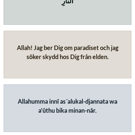
النَّارِ
Allah! Jag ber Dig om paradiset och jag
söker skydd hos Dig från elden.
Allahumma innî as´alukal-djannata wa
a'ûthu bika minan-nâr.