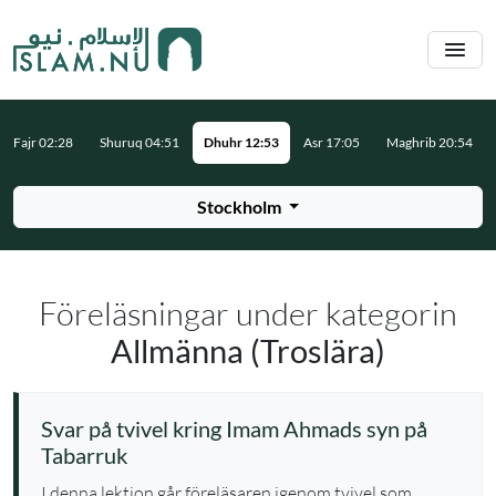
Hoppa till huvudinnehåll
Fajr 02:28
Shuruq 04:51
Dhuhr 12:53
Asr 17:05
Maghrib 20:54
Stockholm
Föreläsningar under kategorin
Allmänna (Troslära)
Svar på tvivel kring Imam Ahmads syn på
Tabarruk
I denna lektion går föreläsaren igenom tvivel som