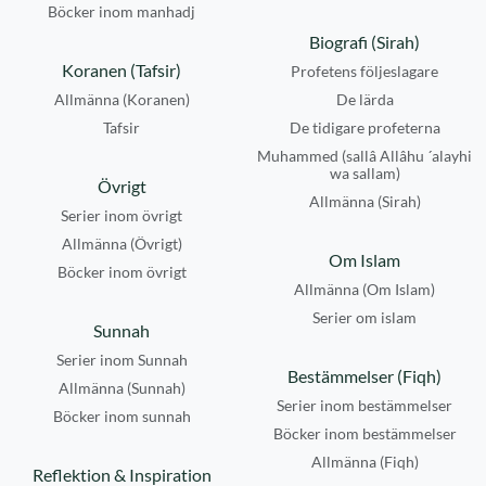
Böcker inom manhadj
Biografi (Sirah)
Koranen (Tafsir)
Profetens följeslagare
Allmänna (Koranen)
De lärda
Tafsir
De tidigare profeterna
Muhammed (sallâ Allâhu ´alayhi
wa sallam)
Övrigt
Allmänna (Sirah)
Serier inom övrigt
Allmänna (Övrigt)
Om Islam
Böcker inom övrigt
Allmänna (Om Islam)
Serier om islam
Sunnah
Serier inom Sunnah
Bestämmelser (Fiqh)
Allmänna (Sunnah)
Serier inom bestämmelser
Böcker inom sunnah
Böcker inom bestämmelser
Allmänna (Fiqh)
Reflektion & Inspiration