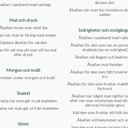
åsnans skri
kallan i samband med samlag
Åkallan när man hör hundarna sk
natten
Mat och dryck
Åkallan innan man skall äta
Svårigheter och motgång
an när man är färdig med maten
Åkallan i samband med räds
Gästens åkallan för värden
Åkallan för den som ser en pers
drabbats [av en svårighet]
n för att visa att man vill ha mat
eller dryck
Åkallan vid ångest och bedröv
Åkallan mot fienden
Morgon och kväll
Åkallan för den som fått tvivel kr
tro
nelser under morgon och kväll
Åkallan för den som fruktar makt
förtryck
Toalett
Åkallan när något man ogillar h
eller när man misslyckas med at
else när man går in på toaletten
det man försöker göra
lse när man går ut från toaletten
Vad den som fruktar ett folk sk
Åkallan vid bekymmer och s
Sömn
Vad den som känner smärta i k