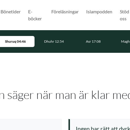
Bönetider
E-
Föreläsningar
Islampodden
Stöd
böcker
oss
Shuruq 04:46
Dhuhr 12:54
Asr 17:08
Maghr
 säger när man är klar m
Ingen har rätt att dyr