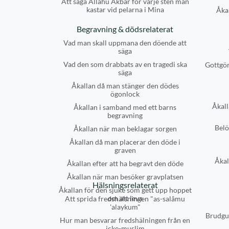
Att säga Allahu Akbar för varje sten man
kastar vid pelarna i Mina
Åkal
Begravning & dödsrelaterat
Vad man skall uppmana den döende att
säga
Vad den som drabbats av en tragedi ska
Gottgör
säga
Åkallan då man stänger den dödes
ögonlock
Åkall
Åkallan i samband med ett barns
begravning
Belö
Åkallan när man beklagar sorgen
Åkallan då man placerar den döde i
graven
Åkal
Åkallan efter att ha begravt den döde
Åkallan när man besöker gravplatsen
Hälsningsrelaterat
Åkallan för den sjuke som gett upp hoppet
om att leva
Att sprida fredshälsningen "as-salâmu
'alaykum"
Brudgu
Hur man besvarar fredshälningen från en
icke-muslim