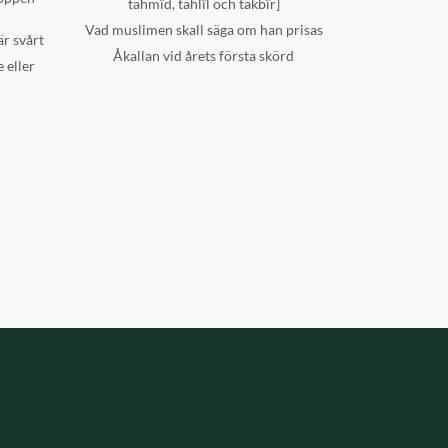
tahmîd, tahlîl och takbîr]
Vad muslimen skall säga om han prisas
är svårt
Åkallan vid årets första skörd
 eller