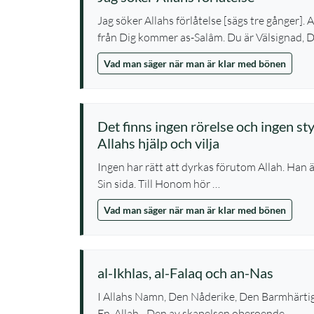
Jag söker Allahs förlåtelse [sägs tre gånger]. 
från Dig kommer as-Salâm. Du är Välsignad, 
Vad man säger när man är klar med bönen
Det finns ingen rörelse och ingen s
Allahs hjälp och vilja
Ingen har rätt att dyrkas förutom Allah. Han 
Sin sida. Till Honom hör …
Vad man säger när man är klar med bönen
al-Ikhlas, al-Falaq och an-Nas
I Allahs Namn, Den Nåderike, Den Barmhärtige
En. Allah - Den av skapelsen oberoende, …