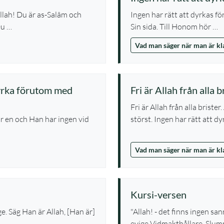
Allah! Du är as-Salâm och
Ingen har rätt att dyrkas f
Du …
Sin sida. Till Honom hör …
Vad man säger när man är k
tyrka förutom med
Fri är Allah från alla b
Fri är Allah från alla briste
är en och Han har ingen vid
störst. Ingen har rätt att d
Vad man säger när man är k
Kursi-versen
. Säg Han är Allah, [Han är]
"Allah! - det finns ingen s
evige Vidmakthållare. Slum