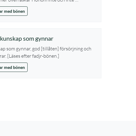
lar med bönen
m kunskap som gynnar
ap som gynnar, god [tillåten] försörjning och
r. [Läses efter fadjr-bönen.]
lar med bönen