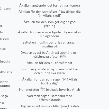
Åkallan angående [det förhatliga i] omen
älla om
Åkallan för den som säger: "Jag älskar dig
för Allahs skull"
Åkallan för den som gör dig en god
ar
gärning
la
Åkallan för den som erbjuder dig en del av
sin egendom
on som
Sättet en muslim bör prisa en annan
muslim på
else
Dygden av att be Allah att upphöja och
välsigna profeten (ﷺ)
ing sin
Åkallan för den du förolämpat
Hur man gratulerar nyblivna föräldrar
havarens
och hur de ska svara
Åkallan för den som säger "Må Allah
änder,
förlåta dig"
t uppnå
Hur profeten (ﷺ) brukade lovprisa Allah
a säga
Vad man säger i samband med
offerslaktande
org
Dygden av att minnas Allah [med tasbîh,
roppen