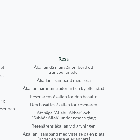
Resa
et
Åkallan då man går ombord ett
transportmedel
et
Åkallan i samband med resa
Åkallan när man träder in i en by eller stad
Resenärens åkallan för den bosatte
ing
Den bosattes åkallan för resenären
yser och
Att säga "Allahu Akbar" och
"SubhânAllah" under resans gång
Resenärens åkallan vid gryningen
Åkallan i samband med vistelse på en plats
[under en resa eller annars]