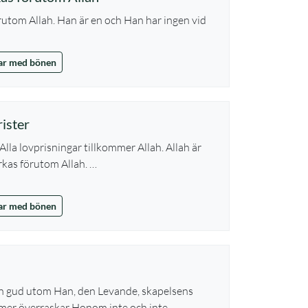
örutom Allah. Han är en och Han har ingen vid
lar med bönen
rister
r. Alla lovprisningar tillkommer Allah. Allah är
yrkas förutom Allah. …
lar med bönen
ann gud utom Han, den Levande, skapelsens
mer överraskar Honom inte och inte …