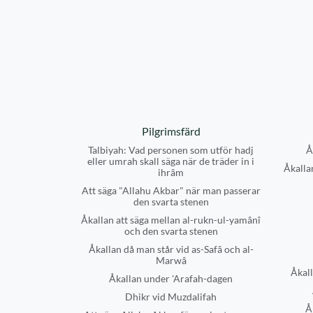
Pilgrimsfärd
Talbiyah: Vad personen som utför hadj
Å
eller umrah skall säga när de träder in i
Åkallan
ihrâm
Att säga "Allahu Akbar" när man passerar
den svarta stenen
Åkallan att säga mellan al-rukn-ul-yamânî
och den svarta stenen
Åkallan då man står vid as-Safâ och al-
Marwâ
Åkall
Åkallan under 'Arafah-dagen
Dhikr vid Muzdalifah
Å