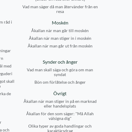
Vad man säger då man återvänder från en
resa
m råd i
Moskén
Åkallan när man går till moskén
Åkallan när man stiger in i moskén
Åkallan när man går ut från moskén
ningar
rn
Synder och ånger
âl med
Vad man skall säga och göra om man
vguderi
syndat
got skall
Bön om förlåtelse och ånger
a
Övrigt
rka de
Åkallan när man stiger in på en marknad
eller handelsplats
Åkallan för den som säger: "Må Allah
välsigna dig"
r
Olika typer av goda handlingar och
a och
karaktärsdrag