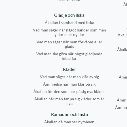
Å
Glädje och ilska
Åkallan i samband med ilska
Vad man säger när något händer som man
gillar eller ogillar
Åkall
Vad man säger när man förvånas eller
gläds
Åkalla
Vad man ska göra när något glädjande
inträffar
Kläder
Vad man säger när man klär av sig
Åmin
Åminnelse när man klär på sig
Åkallan för den som har på sig nya kläder
Åkallan när man tar på sig kläder som är
Åminn
nya
Åminne
Ramadan och fasta
Åkallan då man ser nymånen