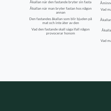
Åkallan när den fastande bryter sin fasta
Åminne
Åkallan när man bryter fastan hos någon
Vad ma
annan
Den fastandes åkallan som blir bjuden på
Åkallan
mat och inte äter av den
Vad den fastande skall säga ifall någon
Åkalla
provocerar honom
Vad ma