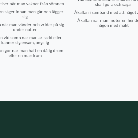
lser när man vaknar från sömnen
skall göra och säga
n säger innan man går och lägger
Åkallan i samband med att något 
sig
Åkallan när man möter en fiende
 när man vänder och vrider på sig
någon med makt
under natten
n vid sömn när man är rädd eller
känner sig ensam, ängslig
n gör när man haft en dålig dröm
eller en mardröm