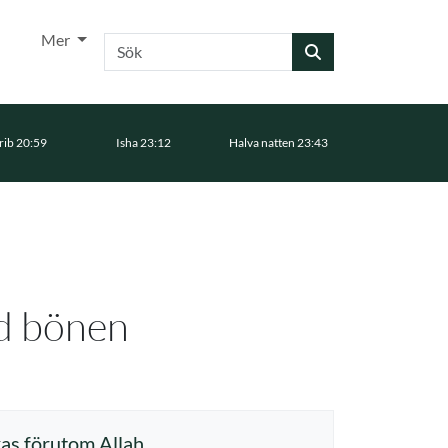
Mer
Sök
ib 20:59
Isha 23:12
Halva natten 23:43
ed bönen
kas förutom Allah