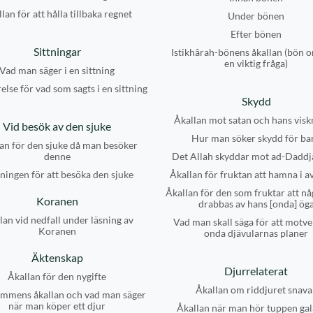
lan för att hålla tillbaka regnet
Under bönen
Efter bönen
Sittningar
Istikhârah-bönens åkallan (bön o
en viktig fråga)
Vad man säger i en sittning
else för vad som sagts i en sittning
Skydd
Åkallan mot satan och hans visk
Vid besök av den sjuke
Hur man söker skydd för ba
an för den sjuke då man besöker
denne
Det Allah skyddar mot ad-Daddj
ningen för att besöka den sjuke
Åkallan för fruktan att hamna i a
Åkallan för den som fruktar att nå
Koranen
drabbas av hans [onda] ög
lan vid nedfall under läsning av
Vad man skall säga för att motve
Koranen
onda djävularnas planer
Äktenskap
Djurrelaterat
Åkallan för den nygifte
Åkallan om riddjuret snava
mmens åkallan och vad man säger
när man köper ett djur
Åkallan när man hör tuppen gal